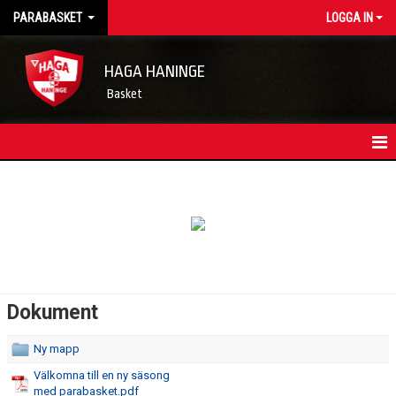
PARABASKET
LOGGA IN
HAGA HANINGE
Basket
HEM
LAGETS NYHETER
KONTAKT
TRUPPEN
Dokument
KALENDER
Ny mapp
MATCHER
Välkomna till en ny säsong
med parabasket.pdf