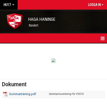
HU17
LOGGA IN
HAGA HANINGE
Basket
HEM
LAGETS NYHETER
KONTAKT
TRUPPEN
Dokument
KALENDER
Sommarträning.pdf
Sommarlovsträning för P2010
MATCHER