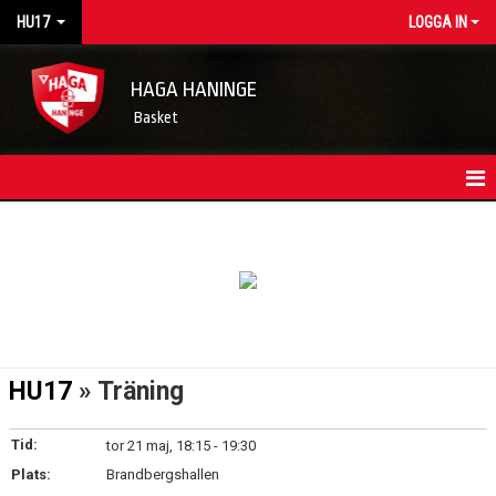
HU17
LOGGA IN
HAGA HANINGE
Basket
HEM
LAGETS NYHETER
KONTAKT
TRUPPEN
HU17
» Träning
KALENDER
Tid:
tor 21 maj, 18:15 - 19:30
MATCHER
Plats:
Brandbergshallen