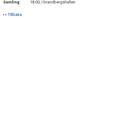
Samling:
18:00, I brandbergshallen
DOKUMENT
<< Tillbaka