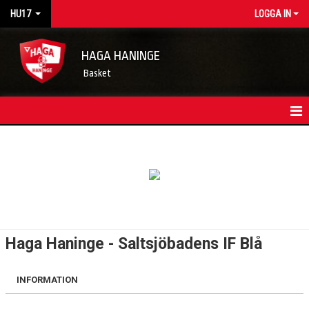
HU17
LOGGA IN
HAGA HANINGE
Basket
HEM
LAGETS NYHETER
KONTAKT
TRUPPEN
Haga Haninge - Saltsjöbadens IF Blå
KALENDER
INFORMATION
MATCHER