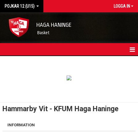
POJKAR 12 (U15)
LOGGA IN
HAGA HANINGE
Basket
HEM
LAGETS NYHETER
KONTAKT
TRUPPEN
Hammarby Vit - KFUM Haga Haninge
KALENDER
INFORMATION
MATCHER