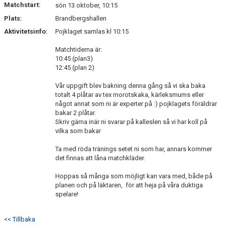
Matchstart:
sön 13 oktober, 10:15
Plats:
Brandbergshallen
Aktivitetsinfo:
Pojklaget samlas kl 10:15
Matchtiderna är:
10:45 (plan3)
12:45 (plan 2)
Vår uppgift blev bakning denna gång så vi ska baka
totalt 4 plåtar av tex morotskaka, kärleksmums eller
något annat som ni är experter på :) pojklagets föräldrar
bakar 2 plåtar.
Skriv gärna inär ni svarar på kalleslen så vi har koll på
vilka som bakar
Ta med röda tränings setet ni som har, annars kommer
det finnas att låna matchkläder.
Hoppas så många som möjligt kan vara med, både på
planen och på läktaren, för att heja på våra duktiga
spelare!
<< Tillbaka