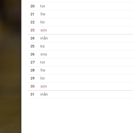
20
tor
21
fre
22
lör
23
sön
24
mån
25
tis
26
ons
27
tor
28
fre
29
lör
30
sön
31
mån