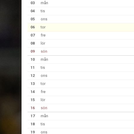
03
mån
04
tis
05
ons
06
tor
07
fre
08
lör
09
sön
10
mån
11
tis
12
ons
13
tor
14
fre
15
lör
16
sön
17
mån
18
tis
19
ons