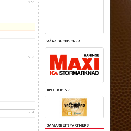
v.32
VÅRA SPONSORER
v.33
ANTIDOPING
v.34
SAMARBETSPARTNERS