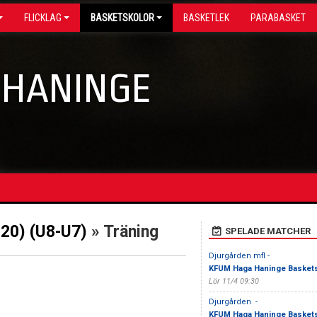
FLICKLAG
BASKETSKOLOR
BASKETLEK
PARABASKET
 HANINGE
020) (U8-U7)
» Träning
SPELADE MATCHER
Djurgården mfl -
KFUM Haga Haninge Basket
Lör 11/4 09:30
Djurgården -
KFUM Haga Haninge Basket