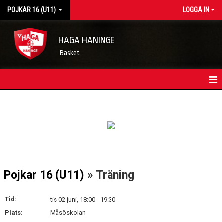
POJKAR 16 (U11)
LOGGA IN
HAGA HANINGE
Basket
HEM
LAGETS NYHETER
KONTAKT
TRUPPEN
Pojkar 16 (U11)
» Träning
KALENDER
Tid:
tis 02 juni, 18:00 - 19:30
MATCHER
Plats:
Måsöskolan