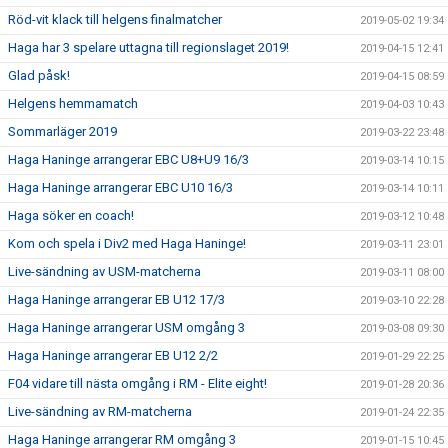
Röd-vit klack till helgens finalmatcher
2019-05-02 19:34
Haga har 3 spelare uttagna till regionslaget 2019!
2019-04-15 12:41
Glad påsk!
2019-04-15 08:59
Helgens hemmamatch
2019-04-03 10:43
Sommarläger 2019
2019-03-22 23:48
Haga Haninge arrangerar EBC U8+U9 16/3
2019-03-14 10:15
Haga Haninge arrangerar EBC U10 16/3
2019-03-14 10:11
Haga söker en coach!
2019-03-12 10:48
Kom och spela i Div2 med Haga Haninge!
2019-03-11 23:01
Live-sändning av USM-matcherna
2019-03-11 08:00
Haga Haninge arrangerar EB U12 17/3
2019-03-10 22:28
Haga Haninge arrangerar USM omgång 3
2019-03-08 09:30
Haga Haninge arrangerar EB U12 2/2
2019-01-29 22:25
F04 vidare till nästa omgång i RM - Elite eight!
2019-01-28 20:36
Live-sändning av RM-matcherna
2019-01-24 22:35
Haga Haninge arrangerar RM omgång 3
2019-01-15 10:45