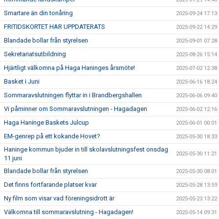
Smartare än din tonåring
2025-09-24 17:13
FRITIDSKORTET HAR UPPDATERATS
2025-09-22 14:29
Blandade bollar från styrelsen
2025-09-01 07:28
Sekretariatsutbildning
2025-08-26 15:14
Hjärtligt välkomna på Haga Haninges årsmöte!
2025-07-02 12:38
Basket i Juni
2025-06-16 18:24
Sommaravslutningen flyttar in i Brandbergshallen
2025-06-06 09:40
Vi påminner om Sommaravslutningen - Hagadagen
2025-06-02 12:16
Haga Haninge Baskets Julcup
2025-06-01 00:01
EM-genrep på ett kokande Hovet?
2025-05-30 18:33
Haninge kommun bjuder in till skolavslutningsfest onsdag
2025-05-30 11:21
11 juni
Blandade bollar från styrelsen
2025-05-30 08:01
Det finns fortfarande platser kvar
2025-05-28 13:59
Ny film som visar vad föreningsidrott är
2025-05-23 13:22
Välkomna till sommaravslutning - Hagadagen!
2025-05-14 09:31