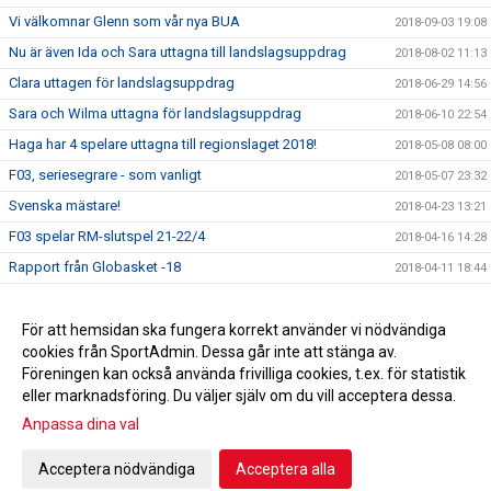
Vi välkomnar Glenn som vår nya BUA
2018-09-03 19:08
Nu är även Ida och Sara uttagna till landslagsuppdrag
2018-08-02 11:13
Clara uttagen för landslagsuppdrag
2018-06-29 14:56
Sara och Wilma uttagna för landslagsuppdrag
2018-06-10 22:54
Haga har 4 spelare uttagna till regionslaget 2018!
2018-05-08 08:00
F03, seriesegrare - som vanligt
2018-05-07 23:32
Svenska mästare!
2018-04-23 13:21
F03 spelar RM-slutspel 21-22/4
2018-04-16 14:28
Rapport från Globasket -18
2018-04-11 18:44
F05 spelar Globasket i Barcelona
2018-04-03 20:32
Begränsat registerutdrag för alla ledare
För att hemsidan ska fungera korrekt använder vi nödvändiga
2018-02-13 21:13
cookies från SportAdmin. Dessa går inte att stänga av.
Årets eldsjäl!
2018-01-26 21:13
Föreningen kan också använda frivilliga cookies, t.ex. för statistik
eller marknadsföring. Du väljer själv om du vill acceptera dessa.
Anpassa dina val
Cookie-inställningar
Gå till Webbversion
Acceptera nödvändiga
Acceptera alla