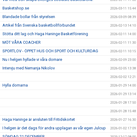
Basketshop.se
2026-03-11 15:44
Blandade bollar från styrelsen
2026-03-09 08:39
Artikel från Svenska basketbollförbundet
2026-02-13 14:10
Stötta ditt lag och Haga Haninge Basketförening
2026-02-11 14:00
MÖT VÅRA COACHER
2026-02-11 11:30
SPORTLOV - ÖPPET HUS OCH SPORT OCH KULTURDAG
2026-02-11 10:15
Nu i helgen hyllade vi våra domare
2026-02-09 23:00
Intervju med Nemanja Nikolov
2026-02-05 13:38
2026-02-02 12:21
Hylla domarna
2026-01-29 14:00
2026-01-29 13:14
2026-01-28 17:50
2026-01-28 15:48
Haga Haninge är ansluten till Fritidskortet
2026-01-27 16:30
I helgen är det dags för andra upplagan av vår egen Julcup
2026-01-02 17:09
SÖNDAG 21 DECEMBER
2025-12-17 08:00