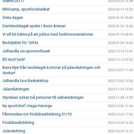
Grattis DU17
2023-03-20 16:48
Minicamp, sportlovsbasket
2023-02-14 16:03
Sista dagen
2023-01-31 09:40
Damlandslaget spelar i Avicii Arenan
2023-01-25 16:00
Vi vill bli bättre på att jobba med funktionsvariationer
2023-01-13 08:45
Biobiljetter för 109 kr.
2023-01-04 10:06
Julhandla via sponsorhuset
2022-12-13 13:41
Ett stort tack!
2022-12-12 09:32
Barra Njie från landslaget kommer på julavslutningen och
2022-12-07 17:43
dunkar!
Julhandla hos Basketshop
2022-12-02 13:56
Julavslutningen
2022-11-29 10:40
Styrelsen söker två personer till valberedningen
2022-11-28 14:39
Ny sportchef i Haga Haninge
2022-10-26 11:44
Påminnelse om föräldrautbildning 31/10
2022-10-25 17:02
Föräldrautbildning
2022-10-20 16:22
Julavslutning
2022-10-20 16:11