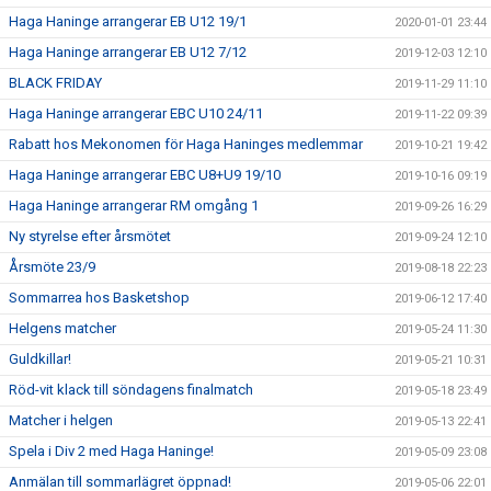
Haga Haninge arrangerar EB U12 19/1
2020-01-01 23:44
Haga Haninge arrangerar EB U12 7/12
2019-12-03 12:10
BLACK FRIDAY
2019-11-29 11:10
Haga Haninge arrangerar EBC U10 24/11
2019-11-22 09:39
Rabatt hos Mekonomen för Haga Haninges medlemmar
2019-10-21 19:42
Haga Haninge arrangerar EBC U8+U9 19/10
2019-10-16 09:19
Haga Haninge arrangerar RM omgång 1
2019-09-26 16:29
Ny styrelse efter årsmötet
2019-09-24 12:10
Årsmöte 23/9
2019-08-18 22:23
Sommarrea hos Basketshop
2019-06-12 17:40
Helgens matcher
2019-05-24 11:30
Guldkillar!
2019-05-21 10:31
Röd-vit klack till söndagens finalmatch
2019-05-18 23:49
Matcher i helgen
2019-05-13 22:41
Spela i Div 2 med Haga Haninge!
2019-05-09 23:08
Anmälan till sommarlägret öppnad!
2019-05-06 22:01