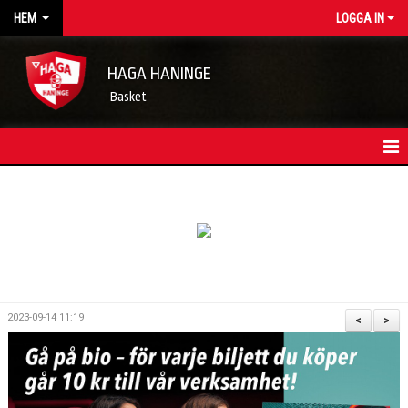
HEM
LOGGA IN
HAGA HANINGE
Basket
HEM
NYHETSARKIV
KONTAKT
FÖRENINGSKALENDER
2023-09-14 11:19
<
>
OM FÖRENINGEN/INFORMATION
LEDARE