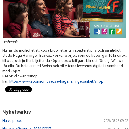
FÖRENINGSFÖRSÄLJNING
HAGA-SHOPPEN
BILDGALLERI
Biobesök
TIDSLINJE
Nu har du möjlighet att köpa biobiljetter till rabatterat pris och samtidigt
stötta Haga Haninge - Basket. För varje biljett som du köper går 10 kr direkt
till oss, och ju fler biljetter du köper desto billigare blir det för dig. Win win
för alla! Du betalar med Swish och biljetterna levereras digitalt i samband
med köpet.
Besök vår webbshop
här:
https://www.sponsorhuset.se/hagahaningebasket/shop
Nyhetsarkiv
Halva priset
2026-08-06 09:22
Nyheter säsongen 2026/2027
2026-07-03 11:33