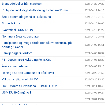
Blandade bollar från styrelsen
2024-04-22 09:29
RF bjuder in till digital utbildning för ledare 21 maj
2024-04-17 14:15
Årets sommarläger hålls i Eskilstuna
2024-04-15 21:46
Sorunda korv
2024-04-10 16:00
Kvartsfinal i USM DU19
2024-04-10 11:22
Nominera årets stipendiater
2024-04-10 08:55
Familjesöndag i Vega skola och Aktivitetshus nu på
2024-04-09 16:51
söndag 14 april
Familjedagar i Jordbro
2024-04-08 18:37
F11 Cupvinnare i Nyköping Fenix Cup
2024-04-05 12:20
Årets sommarläger
2024-04-03 15:16
Haninge Sports Camp under påsklovet
2024-03-20 21:59
Vill du ha hjälp med ditt CV
2024-03-20 13:30
DU19 vidare till kvartsfinal - Elite 8 - i USM
2024-03-11 10:43
USM DU19 Omgång 3
2024-03-09 10:24
2024-03-04 19:37