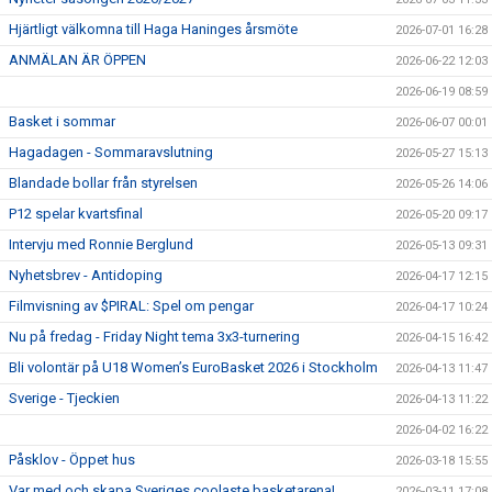
Hjärtligt välkomna till Haga Haninges årsmöte
2026-07-01 16:28
ANMÄLAN ÄR ÖPPEN
2026-06-22 12:03
2026-06-19 08:59
Basket i sommar
2026-06-07 00:01
Hagadagen - Sommaravslutning
2026-05-27 15:13
Blandade bollar från styrelsen
2026-05-26 14:06
P12 spelar kvartsfinal
2026-05-20 09:17
Intervju med Ronnie Berglund
2026-05-13 09:31
Nyhetsbrev - Antidoping
2026-04-17 12:15
Filmvisning av $PIRAL: Spel om pengar
2026-04-17 10:24
Nu på fredag - Friday Night tema 3x3-turnering
2026-04-15 16:42
Bli volontär på U18 Women’s EuroBasket 2026 i Stockholm
2026-04-13 11:47
Sverige - Tjeckien
2026-04-13 11:22
2026-04-02 16:22
Påsklov - Öppet hus
2026-03-18 15:55
Var med och skapa Sveriges coolaste basketarena!
2026-03-11 17:08