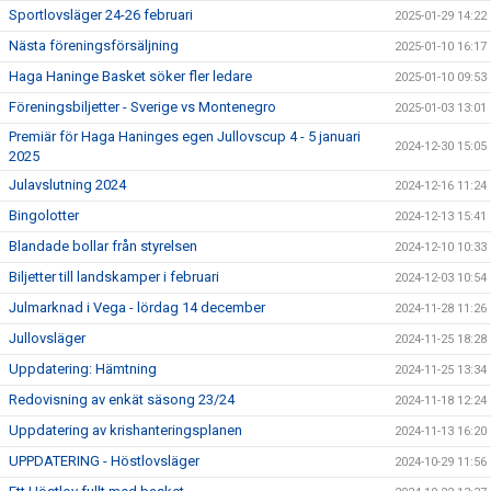
Sportlovsläger 24-26 februari
2025-01-29 14:22
Nästa föreningsförsäljning
2025-01-10 16:17
Haga Haninge Basket söker fler ledare
2025-01-10 09:53
Föreningsbiljetter - Sverige vs Montenegro
2025-01-03 13:01
Premiär för Haga Haninges egen Jullovscup 4 - 5 januari
2024-12-30 15:05
2025
Julavslutning 2024
2024-12-16 11:24
Bingolotter
2024-12-13 15:41
Blandade bollar från styrelsen
2024-12-10 10:33
Biljetter till landskamper i februari
2024-12-03 10:54
Julmarknad i Vega - lördag 14 december
2024-11-28 11:26
Jullovsläger
2024-11-25 18:28
Uppdatering: Hämtning
2024-11-25 13:34
Redovisning av enkät säsong 23/24
2024-11-18 12:24
Uppdatering av krishanteringsplanen
2024-11-13 16:20
UPPDATERING - Höstlovsläger
2024-10-29 11:56