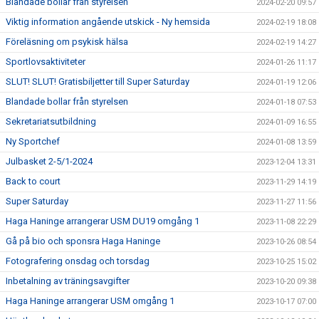
Blandade bollar från styrelsen
2024-02-20 09:57
Viktig information angående utskick - Ny hemsida
2024-02-19 18:08
Föreläsning om psykisk hälsa
2024-02-19 14:27
Sportlovsaktiviteter
2024-01-26 11:17
SLUT! SLUT! Gratisbiljetter till Super Saturday
2024-01-19 12:06
Blandade bollar från styrelsen
2024-01-18 07:53
Sekretariatsutbildning
2024-01-09 16:55
Ny Sportchef
2024-01-08 13:59
Julbasket 2-5/1-2024
2023-12-04 13:31
Back to court
2023-11-29 14:19
Super Saturday
2023-11-27 11:56
Haga Haninge arrangerar USM DU19 omgång 1
2023-11-08 22:29
Gå på bio och sponsra Haga Haninge
2023-10-26 08:54
Fotografering onsdag och torsdag
2023-10-25 15:02
Inbetalning av träningsavgifter
2023-10-20 09:38
Haga Haninge arrangerar USM omgång 1
2023-10-17 07:00