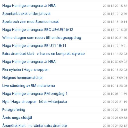
Haga Haninge arrangerar Jr NBA
2018-12-20 15:32
Spontanbasket under jullovet
2018-12-19 12:46
Spela och vinn med Sponsorhuset
2018-12-13 10:14
Haga Haninge arrangerar EBC U8+U9 16/12
2018-12-12 16:05
Wilma uttagen som reserv till landslagsuppdrag
2018-12-02 21:40
Haga Haninge arrangerar EB U11 18/11
2018-11-17 19:21
Extra årsmötet klart - vi har nu en komplett styrelse
2018-11-14 22:23
Haga Haninge arrangerar Jr NBA
2018-10-30 09:02
Fler nyheter i Haga-shoppen
2018-10-18 22:03
Helgens hemmamatcher
2018-10-18 09:04
Live-sändning av RM-matcherna
2018-10-11 23:08
Haga Haninge arrangerar RM omgång 1
2018-10-03 11:59
Nytt i Haga-shoppen - höst-/vinterjacka
2018-09-27 21:19
Fotografering
2018-09-27 10:18
Årets unga eldsjäl
2018-09-25 09:33
Årsmötet klart - nu väntar extra årsmöte
2018-09-24 22:12