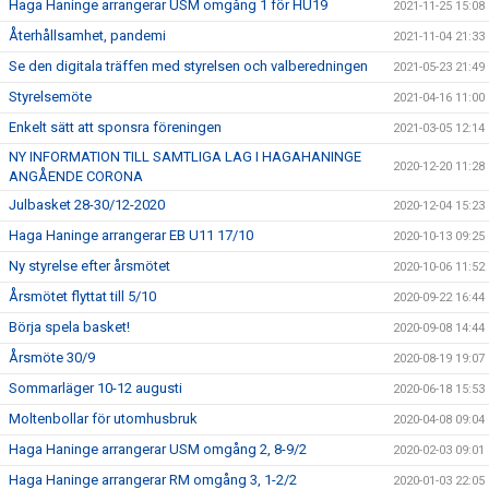
Haga Haninge arrangerar USM omgång 1 för HU19
2021-11-25 15:08
Återhållsamhet, pandemi
2021-11-04 21:33
Se den digitala träffen med styrelsen och valberedningen
2021-05-23 21:49
Styrelsemöte
2021-04-16 11:00
Enkelt sätt att sponsra föreningen
2021-03-05 12:14
NY INFORMATION TILL SAMTLIGA LAG I HAGAHANINGE
2020-12-20 11:28
ANGÅENDE CORONA
Julbasket 28-30/12-2020
2020-12-04 15:23
Haga Haninge arrangerar EB U11 17/10
2020-10-13 09:25
Ny styrelse efter årsmötet
2020-10-06 11:52
Årsmötet flyttat till 5/10
2020-09-22 16:44
Börja spela basket!
2020-09-08 14:44
Årsmöte 30/9
2020-08-19 19:07
Sommarläger 10-12 augusti
2020-06-18 15:53
Moltenbollar för utomhusbruk
2020-04-08 09:04
Haga Haninge arrangerar USM omgång 2, 8-9/2
2020-02-03 09:01
Haga Haninge arrangerar RM omgång 3, 1-2/2
2020-01-03 22:05