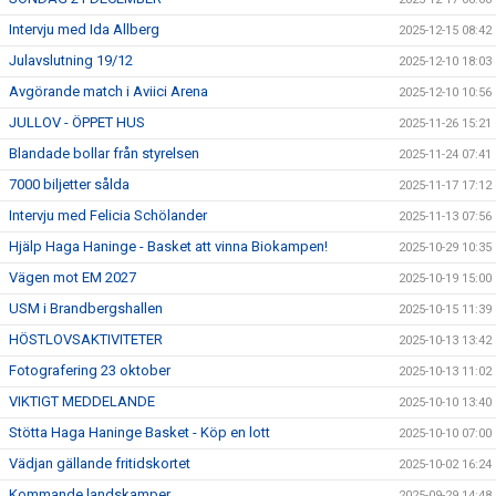
Intervju med Ida Allberg
2025-12-15 08:42
Julavslutning 19/12
2025-12-10 18:03
Avgörande match i Aviici Arena
2025-12-10 10:56
JULLOV - ÖPPET HUS
2025-11-26 15:21
Blandade bollar från styrelsen
2025-11-24 07:41
7000 biljetter sålda
2025-11-17 17:12
Intervju med Felicia Schölander
2025-11-13 07:56
Hjälp Haga Haninge - Basket att vinna Biokampen!
2025-10-29 10:35
Vägen mot EM 2027
2025-10-19 15:00
USM i Brandbergshallen
2025-10-15 11:39
HÖSTLOVSAKTIVITETER
2025-10-13 13:42
Fotografering 23 oktober
2025-10-13 11:02
VIKTIGT MEDDELANDE
2025-10-10 13:40
Stötta Haga Haninge Basket - Köp en lott
2025-10-10 07:00
Vädjan gällande fritidskortet
2025-10-02 16:24
Kommande landskamper
2025-09-29 14:48