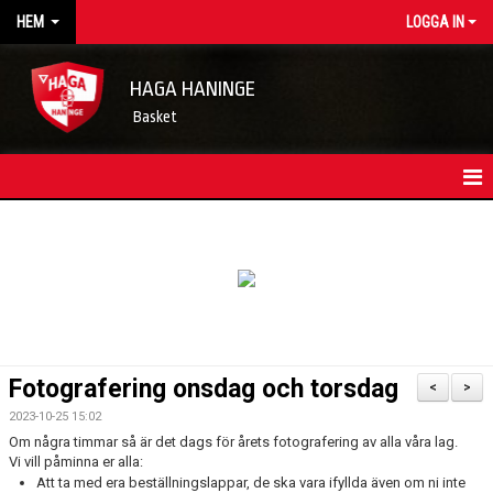
HEM
LOGGA IN
HAGA HANINGE
Basket
HEM
NYHETSARKIV
KONTAKT
FÖRENINGSKALENDER
Fotografering onsdag och torsdag
<
>
OM FÖRENINGEN/INFORMATION
2023-10-25 15:02
Om några timmar så är det dags för årets fotografering av alla våra lag.
LEDARE
Vi vill påminna er alla:
Att ta med era beställningslappar, de ska vara ifyllda även om ni inte