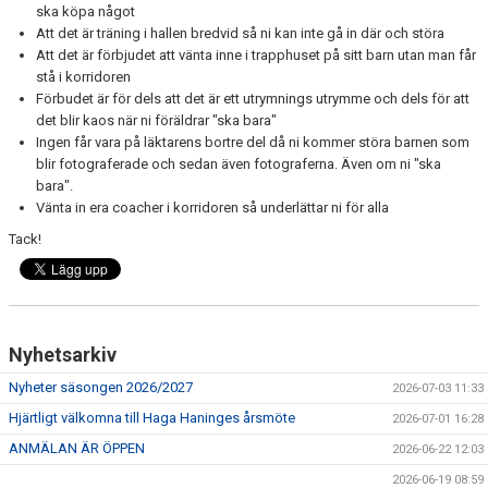
ska köpa något
FÖRENINGSFÖRSÄLJNING
Att det är träning i hallen bredvid så ni kan inte gå in där och störa
Att det är förbjudet att vänta inne i trapphuset på sitt barn utan man får
HAGA-SHOPPEN
stå i korridoren
Förbudet är för dels att det är ett utrymnings utrymme och dels för att
BILDGALLERI
det blir kaos när ni föräldrar "ska bara"
Ingen får vara på läktarens bortre del då ni kommer störa barnen som
TIDSLINJE
blir fotograferade och sedan även fotograferna. Även om ni "ska
bara".
Vänta in era coacher i korridoren så underlättar ni för alla
Tack!
Nyhetsarkiv
Nyheter säsongen 2026/2027
2026-07-03 11:33
Hjärtligt välkomna till Haga Haninges årsmöte
2026-07-01 16:28
ANMÄLAN ÄR ÖPPEN
2026-06-22 12:03
2026-06-19 08:59