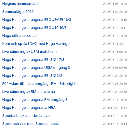
Helgens hemmamatch
2019-04-03 10:43
Sommarläger 2019
2019-03-22 23:48
Haga Haninge arrangerar EBC U8+U9 16/3
2019-03-14 10:15
Haga Haninge arrangerar EBC U10 16/3
2019-03-14 10:11
Haga söker en coach!
2019-03-12 10:48
Kom och spela i Div2 med Haga Haninge!
2019-03-11 23:01
Live-sändning av USM-matcherna
2019-03-11 08:00
Haga Haninge arrangerar EB U12 17/3
2019-03-10 22:28
Haga Haninge arrangerar USM omgång 3
2019-03-08 09:30
Haga Haninge arrangerar EB U12 2/2
2019-01-29 22:25
F04 vidare till nästa omgång i RM - Elite eight!
2019-01-28 20:36
Live-sändning av RM-matcherna
2019-01-24 22:35
Haga Haninge arrangerar RM omgång 3
2019-01-15 10:45
Haga Haninge arrangerar Jr NBA
2018-12-20 15:32
Spontanbasket under jullovet
2018-12-19 12:46
Spela och vinn med Sponsorhuset
2018-12-13 10:14