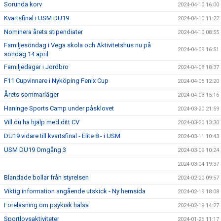
Sorunda korv
2024-04-10 16:00
Kvartsfinal i USM DU19
2024-04-10 11:22
Nominera årets stipendiater
2024-04-10 08:55
Familjesöndag i Vega skola och Aktivitetshus nu på
2024-04-09 16:51
söndag 14 april
Familjedagar i Jordbro
2024-04-08 18:37
F11 Cupvinnare i Nyköping Fenix Cup
2024-04-05 12:20
Årets sommarläger
2024-04-03 15:16
Haninge Sports Camp under påsklovet
2024-03-20 21:59
Vill du ha hjälp med ditt CV
2024-03-20 13:30
DU19 vidare till kvartsfinal - Elite 8 - i USM
2024-03-11 10:43
USM DU19 Omgång 3
2024-03-09 10:24
2024-03-04 19:37
Blandade bollar från styrelsen
2024-02-20 09:57
Viktig information angående utskick - Ny hemsida
2024-02-19 18:08
Föreläsning om psykisk hälsa
2024-02-19 14:27
Sportlovsaktiviteter
2024-01-26 11:17