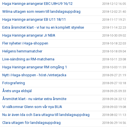
Haga Haninge arrangerar EBC U8+U9 16/12
2018-12-12 16:05
Wilma uttagen som reserv till landslagsuppdrag
2018-12-02 21:40
Haga Haninge arrangerar EB U11 18/11
2018-11-17 19:21
Extra årsmötet klart - vi har nu en komplett styrelse
2018-11-14 22:23
Haga Haninge arrangerar Jr NBA
2018-10-30 09:02
Fler nyheter i Haga-shoppen
2018-10-18 22:03
Helgens hemmamatcher
2018-10-18 09:04
Live-sändning av RM-matcherna
2018-10-11 23:08
Haga Haninge arrangerar RM omgång 1
2018-10-03 11:59
Nytt i Haga-shoppen - höst-/vinterjacka
2018-09-27 21:19
Fotografering
2018-09-27 10:18
Årets unga eldsjäl
2018-09-25 09:33
Årsmötet klart - nu väntar extra årsmöte
2018-09-24 22:12
Vi välkomnar Glenn som vår nya BUA
2018-09-03 19:08
Nu är även Ida och Sara uttagna till landslagsuppdrag
2018-08-02 11:13
Clara uttagen för landslagsuppdrag
2018-06-29 14:56