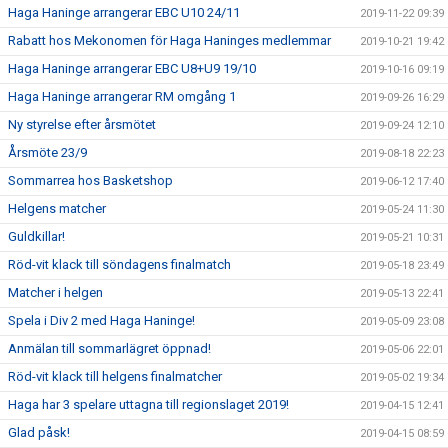
Haga Haninge arrangerar EBC U10 24/11
2019-11-22 09:39
Rabatt hos Mekonomen för Haga Haninges medlemmar
2019-10-21 19:42
Haga Haninge arrangerar EBC U8+U9 19/10
2019-10-16 09:19
Haga Haninge arrangerar RM omgång 1
2019-09-26 16:29
Ny styrelse efter årsmötet
2019-09-24 12:10
Årsmöte 23/9
2019-08-18 22:23
Sommarrea hos Basketshop
2019-06-12 17:40
Helgens matcher
2019-05-24 11:30
Guldkillar!
2019-05-21 10:31
Röd-vit klack till söndagens finalmatch
2019-05-18 23:49
Matcher i helgen
2019-05-13 22:41
Spela i Div 2 med Haga Haninge!
2019-05-09 23:08
Anmälan till sommarlägret öppnad!
2019-05-06 22:01
Röd-vit klack till helgens finalmatcher
2019-05-02 19:34
Haga har 3 spelare uttagna till regionslaget 2019!
2019-04-15 12:41
Glad påsk!
2019-04-15 08:59