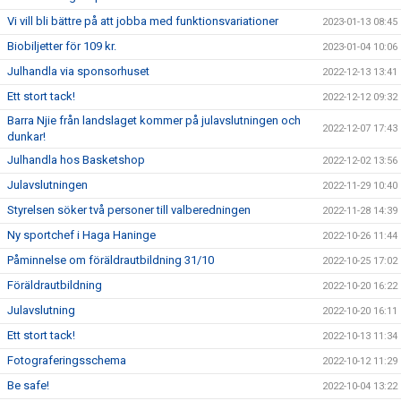
Vi vill bli bättre på att jobba med funktionsvariationer
2023-01-13 08:45
Biobiljetter för 109 kr.
2023-01-04 10:06
Julhandla via sponsorhuset
2022-12-13 13:41
Ett stort tack!
2022-12-12 09:32
Barra Njie från landslaget kommer på julavslutningen och
2022-12-07 17:43
dunkar!
Julhandla hos Basketshop
2022-12-02 13:56
Julavslutningen
2022-11-29 10:40
Styrelsen söker två personer till valberedningen
2022-11-28 14:39
Ny sportchef i Haga Haninge
2022-10-26 11:44
Påminnelse om föräldrautbildning 31/10
2022-10-25 17:02
Föräldrautbildning
2022-10-20 16:22
Julavslutning
2022-10-20 16:11
Ett stort tack!
2022-10-13 11:34
Fotograferingsschema
2022-10-12 11:29
Be safe!
2022-10-04 13:22