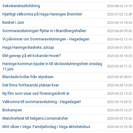
Sekretariatsutbildning
2025-08-26 15:14
Hjärtligt välkomna på Haga Haninges årsmöte!
2025-07-02 12:38
Basket i Juni
2025-06-16 18:24
Sommaravslutningen flyttar in i Brandbergshallen
2025-06-06 09:40
Vi påminner om Sommaravslutningen - Hagadagen
2025-06-02 12:16
Haga Haninge Baskets Julcup
2025-06-01 00:01
EM-genrep på ett kokande Hovet?
2025-05-30 18:33
Haninge kommun bjuder in till skolavslutningsfest onsdag
2025-05-30 11:21
11 juni
Blandade bollar från styrelsen
2025-05-30 08:01
Det finns fortfarande platser kvar
2025-05-28 13:59
Ny film som visar vad föreningsidrott är
2025-05-23 13:22
Välkomna till sommaravslutning - Hagadagen!
2025-05-14 09:31
Biokampen
2025-05-07 16:27
Matchreferat till helgens Lionsmatcher
2025-04-29 10:26
Möt våren i Vega. Familjelördag i Vega aktivitetshus
2025-04-22 09:58