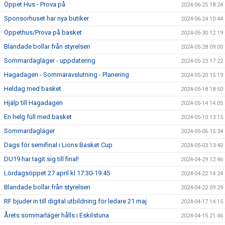
Öppet Hus - Prova på
2024-06-25 18:24
Sponsorhuset har nya butiker
2024-06-24 10:44
Öppethus/Prova på basket
2024-05-30 12:19
Blandade bollar från styrelsen
2024-05-28 09:00
Sommardagläger - uppdatering
2024-05-23 17:22
Hagadagen - Sommaravslutning - Planering
2024-05-20 15:19
Heldag med basket
2024-05-18 18:50
Hjälp till Hagadagen
2024-05-14 14:05
En helg full med basket
2024-05-10 13:15
Sommardagläger
2024-05-06 15:34
Dags för semifinal i Lions Basket Cup
2024-05-03 13:40
DU19 har tagit sig till final!
2024-04-29 12:46
Lördagsöppet 27 april kl 17:30-19:45
2024-04-22 14:24
Blandade bollar från styrelsen
2024-04-22 09:29
RF bjuder in till digital utbildning för ledare 21 maj
2024-04-17 14:15
Årets sommarläger hålls i Eskilstuna
2024-04-15 21:46