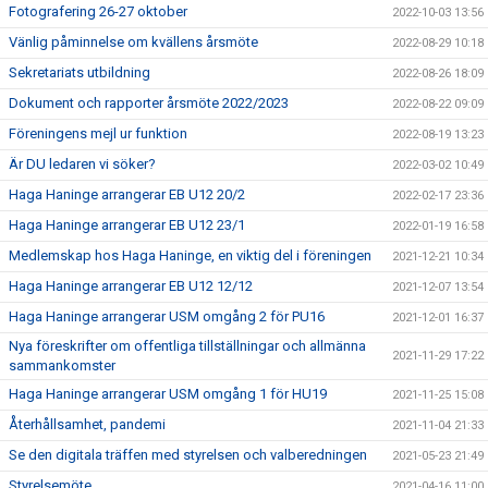
Fotografering 26-27 oktober
2022-10-03 13:56
Vänlig påminnelse om kvällens årsmöte
2022-08-29 10:18
Sekretariats utbildning
2022-08-26 18:09
Dokument och rapporter årsmöte 2022/2023
2022-08-22 09:09
Föreningens mejl ur funktion
2022-08-19 13:23
Är DU ledaren vi söker?
2022-03-02 10:49
Haga Haninge arrangerar EB U12 20/2
2022-02-17 23:36
Haga Haninge arrangerar EB U12 23/1
2022-01-19 16:58
Medlemskap hos Haga Haninge, en viktig del i föreningen
2021-12-21 10:34
Haga Haninge arrangerar EB U12 12/12
2021-12-07 13:54
Haga Haninge arrangerar USM omgång 2 för PU16
2021-12-01 16:37
Nya föreskrifter om offentliga tillställningar och allmänna
2021-11-29 17:22
sammankomster
Haga Haninge arrangerar USM omgång 1 för HU19
2021-11-25 15:08
Återhållsamhet, pandemi
2021-11-04 21:33
Se den digitala träffen med styrelsen och valberedningen
2021-05-23 21:49
Styrelsemöte
2021-04-16 11:00