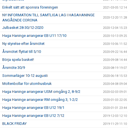
Enkelt sätt att sponsra föreningen
2021-03-05 12:14
NY INFORMATION TILL SAMTLIGA LAG I HAGAHANINGE
2020-12-20 11:28
ANGÅENDE CORONA
Julbasket 28-30/12-2020
2020-12-04 15:23
Haga Haninge arrangerar EB U11 17/10
2020-10-13 09:25
Ny styrelse efter årsmötet
2020-10-06 11:52
Årsmötet flyttat till 5/10
2020-09-22 16:44
Börja spela basket!
2020-09-08 14:44
Årsmöte 30/9
2020-08-19 19:07
Sommarläger 10-12 augusti
2020-06-18 15:53
Moltenbollar för utomhusbruk
2020-04-08 09:04
Haga Haninge arrangerar USM omgång 2, 8-9/2
2020-02-03 09:01
Haga Haninge arrangerar RM omgång 3, 1-2/2
2020-01-03 22:05
Haga Haninge arrangerar EB U12 19/1
2020-01-01 23:44
Haga Haninge arrangerar EB U12 7/12
2019-12-03 12:10
BLACK FRIDAY
2019-11-29 11:10