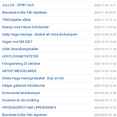
JULLOV - ÖPPET HUS
2025-11-26 15:21
Blandade bollar från styrelsen
2025-11-24 07:41
7000 biljetter sålda
2025-11-17 17:12
Intervju med Felicia Schölander
2025-11-13 07:56
Hjälp Haga Haninge - Basket att vinna Biokampen!
2025-10-29 10:35
Vägen mot EM 2027
2025-10-19 15:00
USM i Brandbergshallen
2025-10-15 11:39
HÖSTLOVSAKTIVITETER
2025-10-13 13:42
Fotografering 23 oktober
2025-10-13 11:02
VIKTIGT MEDDELANDE
2025-10-10 13:40
Stötta Haga Haninge Basket - Köp en lott
2025-10-10 07:00
Vädjan gällande fritidskortet
2025-10-02 16:24
Kommande landskamper
2025-09-29 14:48
Smartare än din tonåring
2025-09-24 17:13
FRITIDSKORTET HAR UPPDATERATS
2025-09-22 14:29
Blandade bollar från styrelsen
2025-09-01 07:28