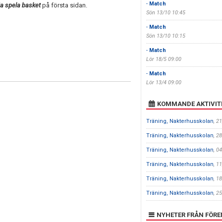
-
Match
ja spela basket
på första sidan.
Sön 13/10 10:45
-
Match
Sön 13/10 10:15
-
Match
Lör 18/5 09:00
-
Match
Lör 13/4 09:00
KOMMANDE AKTIVIT
Träning, Nakterhusskolan
, 2
Träning, Nakterhusskolan
, 2
Träning, Nakterhusskolan
, 0
Träning, Nakterhusskolan
, 1
Träning, Nakterhusskolan
, 1
Träning, Nakterhusskolan
, 2
NYHETER FRÅN FÖR