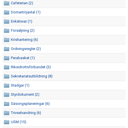
Cafeterian (2)
ÅRSMÖTE
Domartröjavtal (1)
FÖRENINGSVILLKOR (VÄRDEGRUND OCH POLICY)
Enkätsvar (1)
ANTIDOPING
Försäljning (2)
Krishantering (6)
REKRYTERING OCH ÖVERGÅNGAR
Ordningsregler (2)
SÄSONGSAVGIFT
Parabasket (1)
GÅVOKONTO
Riksidrottsförbundet (3)
Sekretariatsutbildning (8)
REHAB
Stadgar (1)
AKTIVITETER/LÄGER
Styrdokument (2)
LAGKASSOR
Säsongsplaneringar (6)
Trivselvandring (6)
FOTOGRAFERING
USM (15)
MATCH-/TRÄNINGSSTÄLL