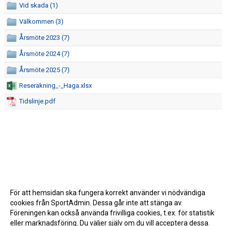
Vid skada (1)
SPONSRING
Välkommen (3)
Årsmöte 2023 (7)
HALLAR
Årsmöte 2024 (7)
CAFETERIAN
Årsmöte 2025 (7)
SEKRETARIATSUTBILDNING
Reserakning_-_Haga.xlsx
Tidslinje.pdf
ÅRSHJUL
DOKUMENT
LEDARE
FÖRENINGSFÖRSÄLJNING
För att hemsidan ska fungera korrekt använder vi nödvändiga
HAGA-SHOPPEN
cookies från SportAdmin. Dessa går inte att stänga av.
Föreningen kan också använda frivilliga cookies, t.ex. för statistik
BILDGALLERI
eller marknadsföring. Du väljer själv om du vill acceptera dessa.