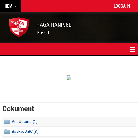
HEM
LOGGA IN
HAGA HANINGE
Basket
HEM
NYHETSARKIV
KONTAKT
FÖRENINGSKALENDER
Dokument
OM FÖRENINGEN/INFORMATION
Antidoping (1)
STYRELSEN
Basket ABC (3)