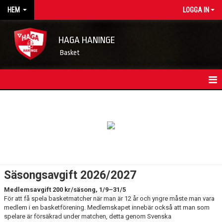
HEM
LOGGA IN
HAGA HANINGE
Basket
HEM
NYHETSARKIV
KONTAKT
FÖRENINGSKALENDER
Säsongsavgift 2026/2027
OM FÖRENINGEN/INFORMATION
Medlemsavgift 200 kr/säsong, 1/9–31/5
För att få spela basketmatcher när man är 12 år och yngre måste man vara
STYRELSEN
medlem i en basketförening. Medlemskapet innebär också att man som
spelare är försäkrad under matchen, detta genom Svenska