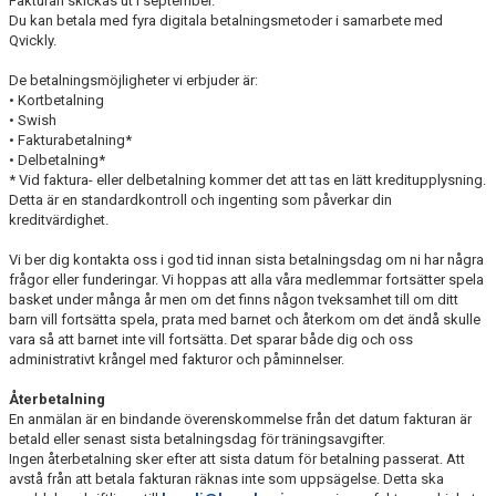
Fakturan skickas ut i september.
Du kan betala med fyra digitala betalningsmetoder i samarbete med
TIDSLINJE
Qvickly.
De betalningsmöjligheter vi erbjuder är:
• Kortbetalning
• Swish
• Fakturabetalning*
• Delbetalning*
* Vid faktura- eller delbetalning kommer det att tas en lätt kreditupplysning.
Detta är en standardkontroll och ingenting som påverkar din
kreditvärdighet.
Vi ber dig kontakta oss i god tid innan sista betalningsdag om ni har några
frågor eller funderingar. Vi hoppas att alla våra medlemmar fortsätter spela
basket under många år men om det finns någon tveksamhet till om ditt
barn vill fortsätta spela, prata med barnet och återkom om det ändå skulle
vara så att barnet inte vill fortsätta. Det sparar både dig och oss
administrativt krångel med fakturor och påminnelser.
Återbetalning
En anmälan är en bindande överenskommelse från det datum fakturan är
betald eller senast sista betalningsdag för träningsavgifter.
Ingen återbetalning sker efter att sista datum för betalning passerat. Att
avstå från att betala fakturan räknas inte som uppsägelse. Detta ska