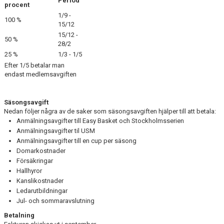
Period
procent
1/9 -
SPONSRING
100 %
15/12
15/12 -
50 %
HALLAR
28/2
25 %
1/3 - 1/5
CAFETERIAN
Efter 1/5 betalar man
endast medlemsavgiften
SEKRETARIATSUTBILDNING
Säsongsavgift
ÅRSHJUL
Nedan följer några av de saker som säsongsavgiften hjälper till att betala:
Anmälningsavgifter till Easy Basket och Stockholmsserien
DOKUMENT
Anmälningsavgifter til USM
Anmälningsavgifter till en cup per säsong
LEDARE
Domarkostnader
Försäkringar
FÖRENINGSFÖRSÄLJNING
Hallhyror
Kanslikostnader
Ledarutbildningar
HAGA-SHOPPEN
Jul- och sommaravslutning
BILDGALLERI
Betalning