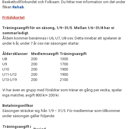
Basketbollförbundet och Folksam. Du hittar mer information om det under
ÅRSMÖTE
fliken
Rehab
.
FÖRENINGSVILLKOR (VÄRDEGRUND OCH POLICY)
Fritidskortet
Träningsavgift för en säsong, 1/9–31/5. Mellan 1/6–31/8 har vi
ANTIDOPING
sommarledigt.
Åldern kommer benämnas i U6, U7, U8 osv. Detta innebär att spelaren är
REKRYTERING OCH ÖVERGÅNGAR
under 6 år, under 7 år osv när säsongen startar.
SÄSONGSAVGIFT
Åldersklasser
Medlemsavgift
Träningsavgift
U8
200
1300
U9
200
1700
GÅVOKONTO
U10
200
1900
U11-U12
200
1900
REHAB
U13-U19
200
2100
Vi har även en grupp med föräldrar som tränar en gång per vecka, spelar
AKTIVITETER/LÄGER
inga matcher, avgift 800 kr+ 200 kr.
LAGKASSOR
Betalningsvillkor
Säsongen sträcker sig från 1/9 – 31/5. För medlemmar som tillkommer
FOTOGRAFERING
under säsongen gäller följande:
Träningsavgift i
MATCH-/TRÄNINGSSTÄLL