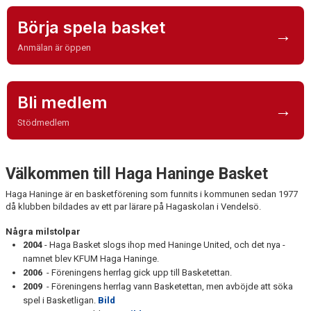
FÖRENINGSFÖRSÄLJNING
Börja spela basket
→
HAGA-SHOPPEN
Anmälan är öppen
BILDGALLERI
Bli medlem
TIDSLINJE
→
Stödmedlem
Välkommen till Haga Haninge Basket
Haga Haninge är en basketförening som funnits i kommunen sedan 1977
då klubben bildades av ett par lärare på Hagaskolan i Vendelsö.
Några milstolpar
2004
- Haga Basket slogs ihop med Haninge United, och det nya ­
namnet blev KFUM Haga ­Haninge.
2006
- Föreningens herrlag gick upp till Basketettan.
2009
- Föreningens herrlag vann Basketettan, men avböjde att söka
spel i Basketligan.
Bild