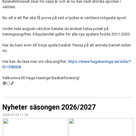
Basketintresset ökar för varje år och är nu den näst största sporten i
världen.
Nu vill vi att fler ska få prova på vad vi tycker är världens roligaste sport.
Under hela augusti-oktober betalar du endast halva priset på
träningsavgiften. Erbjudandet gäller för alla nya spelare födda 2011-2020.
Har du barn som vill börja spela basket. Passa på att anmäla barnet redan
nu.
Här kan du läsa mer om våra avgifter:
https://www.hagahaninge.se/sida/?
ID=396038
Välkomna till Haga Haninge Basketförening!
🔴⚪🏀
Nyheter säsongen 2026/2027
2026-07-03 11:33