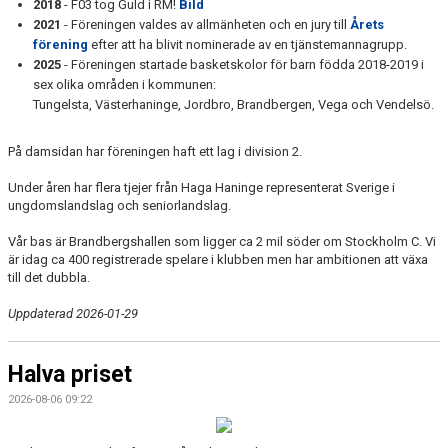
2018
- F03 tog Guld i RM!
Bild
2021
- Föreningen valdes av allmänheten och en jury till
Årets
förening
efter att ha blivit nominerade av en tjänstemannagrupp.
2025
- Föreningen startade basketskolor för barn födda 2018-2019 i
sex olika områden i kommunen:
Tungelsta, Västerhaninge, Jordbro, Brandbergen, Vega och Vendelsö.
På damsidan har föreningen haft ett lag i division 2.
Under åren har flera tjejer från Haga Haninge representerat Sverige i
ungdomslandslag och seniorlandslag.
Vår bas är Brandbergshallen som ligger ca 2 mil söder om Stockholm C. Vi
är idag ca 400 registrerade spelare i klubben men har ambitionen att växa
till det dubbla.
Uppdaterad 2026-01-29
Halva priset
2026-08-06 09:22