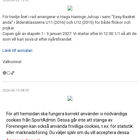
2026-06-22 12:03
För tredje året i rad arrangerar vi Haga Haninge Julcup i sann ”Easy Basket
anda” i åldersklasserna U11 (2016) och U12 (2015) för både flickor och
pojkar.
Cupen går av stapeln 1 - 3 januari 2027. Vi startar efter kl 12:00 1/1 så att de
som vill kan sova ut efter nyårsfirandet.
Länk till anmälan
Välkomna!
🔴⚪🏀
2026-06-19 08:59
För att hemsidan ska fungera korrekt använder vi nödvändiga
cookies från SportAdmin. Dessa går inte att stänga av.
Fler nyheter >>
Föreningen kan också använda frivilliga cookies, t.ex. för statistik
eller marknadsföring. Du väljer själv om du vill acceptera dessa.