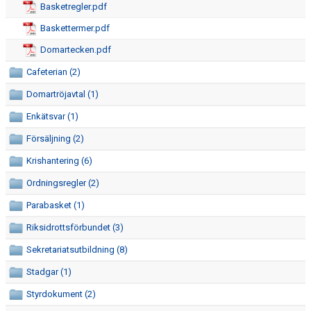
Basketregler.pdf
ÅRSMÖTE
Baskettermer.pdf
FÖRENINGSVILLKOR (VÄRDEGRUND OCH POLICY)
Domartecken.pdf
ANTIDOPING
Cafeterian (2)
Domartröjavtal (1)
REKRYTERING OCH ÖVERGÅNGAR
Enkätsvar (1)
SÄSONGSAVGIFT
Försäljning (2)
GÅVOKONTO
Krishantering (6)
Ordningsregler (2)
REHAB
Parabasket (1)
AKTIVITETER/LÄGER
Riksidrottsförbundet (3)
LAGKASSOR
Sekretariatsutbildning (8)
Stadgar (1)
FOTOGRAFERING
Styrdokument (2)
MATCH-/TRÄNINGSSTÄLL