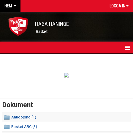
HEM
LOGGA IN
HAGA HANINGE
Basket
HEM
NYHETSARKIV
KONTAKT
FÖRENINGSKALENDER
Dokument
OM FÖRENINGEN/INFORMATION
Antidoping (1)
STYRELSEN
Basket ABC (3)