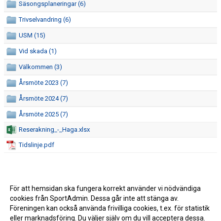
Säsongsplaneringar (6)
SPONSRING
Trivselvandring (6)
USM (15)
HALLAR
Vid skada (1)
CAFETERIAN
Välkommen (3)
SEKRETARIATSUTBILDNING
Årsmöte 2023 (7)
Årsmöte 2024 (7)
ÅRSHJUL
Årsmöte 2025 (7)
DOKUMENT
Reserakning_-_Haga.xlsx
Tidslinje.pdf
LEDARE
FÖRENINGSFÖRSÄLJNING
För att hemsidan ska fungera korrekt använder vi nödvändiga
HAGA-SHOPPEN
cookies från SportAdmin. Dessa går inte att stänga av.
Föreningen kan också använda frivilliga cookies, t.ex. för statistik
BILDGALLERI
eller marknadsföring. Du väljer själv om du vill acceptera dessa.