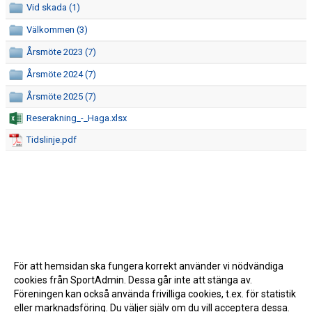
Vid skada (1)
SPONSRING
Välkommen (3)
Årsmöte 2023 (7)
HALLAR
Årsmöte 2024 (7)
CAFETERIAN
Årsmöte 2025 (7)
SEKRETARIATSUTBILDNING
Reserakning_-_Haga.xlsx
Tidslinje.pdf
ÅRSHJUL
DOKUMENT
LEDARE
FÖRENINGSFÖRSÄLJNING
För att hemsidan ska fungera korrekt använder vi nödvändiga
HAGA-SHOPPEN
cookies från SportAdmin. Dessa går inte att stänga av.
Föreningen kan också använda frivilliga cookies, t.ex. för statistik
BILDGALLERI
eller marknadsföring. Du väljer själv om du vill acceptera dessa.