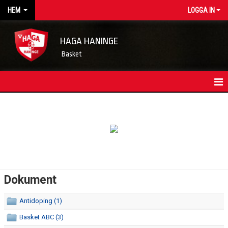
HEM
LOGGA IN
HAGA HANINGE
Basket
HEM
NYHETSARKIV
KONTAKT
FÖRENINGSKALENDER
Dokument
OM FÖRENINGEN/INFORMATION
Antidoping (1)
STYRELSEN
Basket ABC (3)