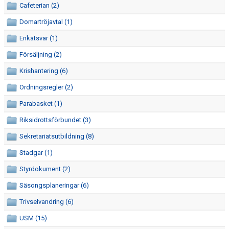
Cafeterian (2)
ÅRSMÖTE
Domartröjavtal (1)
FÖRENINGSVILLKOR (VÄRDEGRUND OCH POLICY)
Enkätsvar (1)
ANTIDOPING
Försäljning (2)
Krishantering (6)
REKRYTERING OCH ÖVERGÅNGAR
Ordningsregler (2)
SÄSONGSAVGIFT
Parabasket (1)
GÅVOKONTO
Riksidrottsförbundet (3)
Sekretariatsutbildning (8)
REHAB
Stadgar (1)
AKTIVITETER/LÄGER
Styrdokument (2)
LAGKASSOR
Säsongsplaneringar (6)
Trivselvandring (6)
FOTOGRAFERING
USM (15)
MATCH-/TRÄNINGSSTÄLL