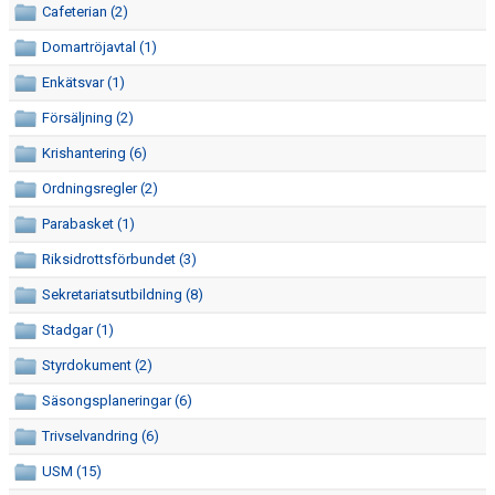
Cafeterian (2)
ÅRSMÖTE
Domartröjavtal (1)
FÖRENINGSVILLKOR (VÄRDEGRUND OCH POLICY)
Enkätsvar (1)
ANTIDOPING
Försäljning (2)
Krishantering (6)
REKRYTERING OCH ÖVERGÅNGAR
Ordningsregler (2)
SÄSONGSAVGIFT
Parabasket (1)
GÅVOKONTO
Riksidrottsförbundet (3)
Sekretariatsutbildning (8)
REHAB
Stadgar (1)
AKTIVITETER/LÄGER
Styrdokument (2)
LAGKASSOR
Säsongsplaneringar (6)
Trivselvandring (6)
FOTOGRAFERING
USM (15)
MATCH-/TRÄNINGSSTÄLL