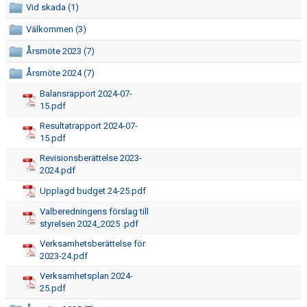
Vid skada (1)
SPONSRING
Välkommen (3)
Årsmöte 2023 (7)
HALLAR
Årsmöte 2024 (7)
CAFETERIAN
Balansrapport 2024-07-
15.pdf
SEKRETARIATSUTBILDNING
Resultatrapport 2024-07-
15.pdf
ÅRSHJUL
Revisionsberättelse 2023-
2024.pdf
DOKUMENT
Upplagd budget 24-25.pdf
LEDARE
Valberedningens förslag till
styrelsen 2024_2025 .pdf
FÖRENINGSFÖRSÄLJNING
Verksamhetsberättelse för
2023-24.pdf
HAGA-SHOPPEN
Verksamhetsplan 2024-
25.pdf
BILDGALLERI