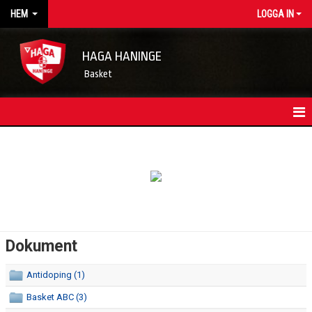
HEM
LOGGA IN
HAGA HANINGE
Basket
HEM
NYHETSARKIV
KONTAKT
FÖRENINGSKALENDER
Dokument
OM FÖRENINGEN/INFORMATION
Antidoping (1)
STYRELSEN
Basket ABC (3)