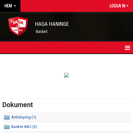
HEM
LOGGA IN
HAGA HANINGE
Basket
HEM
NYHETSARKIV
KONTAKT
FÖRENINGSKALENDER
Dokument
OM FÖRENINGEN/INFORMATION
Antidoping (1)
STYRELSEN
Basket ABC (3)