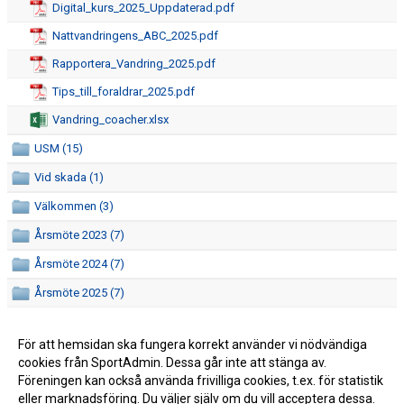
Digital_kurs_2025_Uppdaterad.pdf
SPONSRING
Nattvandringens_ABC_2025.pdf
Rapportera_Vandring_2025.pdf
HALLAR
Tips_till_foraldrar_2025.pdf
CAFETERIAN
Vandring_coacher.xlsx
USM (15)
SEKRETARIATSUTBILDNING
Vid skada (1)
ÅRSHJUL
Välkommen (3)
DOKUMENT
Årsmöte 2023 (7)
Årsmöte 2024 (7)
LEDARE
Årsmöte 2025 (7)
FÖRENINGSFÖRSÄLJNING
Reserakning_-_Haga.xlsx
För att hemsidan ska fungera korrekt använder vi nödvändiga
HAGA-SHOPPEN
Tidslinje.pdf
cookies från SportAdmin. Dessa går inte att stänga av.
Föreningen kan också använda frivilliga cookies, t.ex. för statistik
BILDGALLERI
eller marknadsföring. Du väljer själv om du vill acceptera dessa.