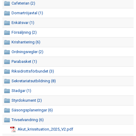
Cafeterian (2)
ÅRSMÖTE
Domartröjavtal (1)
FÖRENINGSVILLKOR (VÄRDEGRUND OCH POLICY)
Enkätsvar (1)
ANTIDOPING
Försäljning (2)
Krishantering (6)
REKRYTERING OCH ÖVERGÅNGAR
Ordningsregler (2)
SÄSONGSAVGIFT
Parabasket (1)
GÅVOKONTO
Riksidrottsförbundet (3)
Sekretariatsutbildning (8)
REHAB
Stadgar (1)
AKTIVITETER/LÄGER
Styrdokument (2)
LAGKASSOR
Säsongsplaneringar (6)
Trivselvandring (6)
FOTOGRAFERING
Akut_krissituation_2025_V2.pdf
MATCH-/TRÄNINGSSTÄLL