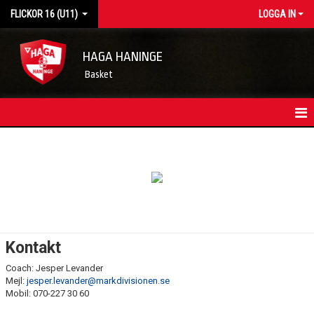
FLICKOR 16 (U11)
LOGGA IN
HAGA HANINGE
Basket
HEM
LAGETS NYHETER
KONTAKT
TRUPPEN
Kontakt
KALENDER
Coach: Jesper Levander
Mejl:
jesper.levander@markdivisionen.se
MATCHER
Mobil: 070-227 30 60