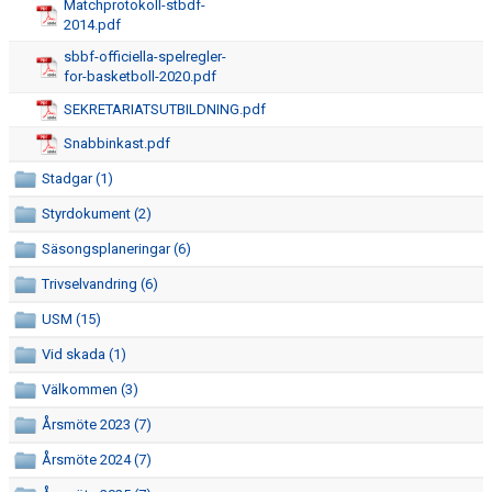
Matchprotokoll-stbdf-
2014.pdf
SPONSRING
sbbf-officiella-spelregler-
for-basketboll-2020.pdf
HALLAR
SEKRETARIATSUTBILDNING.pdf
CAFETERIAN
Snabbinkast.pdf
Stadgar (1)
SEKRETARIATSUTBILDNING
Styrdokument (2)
ÅRSHJUL
Säsongsplaneringar (6)
DOKUMENT
Trivselvandring (6)
USM (15)
LEDARE
Vid skada (1)
FÖRENINGSFÖRSÄLJNING
Välkommen (3)
HAGA-SHOPPEN
Årsmöte 2023 (7)
Årsmöte 2024 (7)
BILDGALLERI