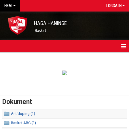
HEM
LOGGA IN
HAGA HANINGE
Basket
HEM
NYHETSARKIV
KONTAKT
FÖRENINGSKALENDER
Dokument
OM FÖRENINGEN/INFORMATION
Antidoping (1)
STYRELSEN
Basket ABC (3)