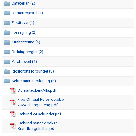
Cafeterian (2)
ÅRSMÖTE
Domartröjavtal (1)
FÖRENINGSVILLKOR (VÄRDEGRUND OCH POLICY)
Enkätsvar (1)
ANTIDOPING
Försäljning (2)
Krishantering (6)
REKRYTERING OCH ÖVERGÅNGAR
Ordningsregler (2)
SÄSONGSAVGIFT
Parabasket (1)
GÅVOKONTO
Riksidrottsförbundet (3)
Sekretariatsutbildning (8)
REHAB
Domartecken-Alla.pdf
AKTIVITETER/LÄGER
Fiba-Official-Rules-october-
2024-changes-eng.pdf
LAGKASSOR
Lathund 24 sekunder.pdf
FOTOGRAFERING
Lathund matchklockan i
Brandbergshallen.pdf
MATCH-/TRÄNINGSSTÄLL