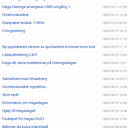
Haga Haninge arrangerar USM omgång 1
2023-10-17 07:00
Höstlovsbasket
2023-10-12 10:24
Startpaket endast 1149 kr.
2023-10-12 09:33
Fotografering
2023-09-19 10:14
2023-09-14 11:19
Ny uppdaterad version av sportadmin kommer inom kort
2023-09-13 11:19
Ledarutbildning 24/9
2023-09-12 13:03
Dags att värva medlemmar på Haningedagen
2023-09-05 13:51
2023-08-18 10:29
Samarbete med Strawberry
2023-06-14 09:19
Utomhusbasket öppethus
2023-06-07 10:36
Stort tack!
2023-06-07 10:20
Information om Hagadagen
2023-05-29 14:42
Hjälp till Hagadagen
2023-05-23 13:58
Finalspel för Hagas HU21
2023-05-04 10:49
Behöver du köpa matchställ
2023-03-28 09:42