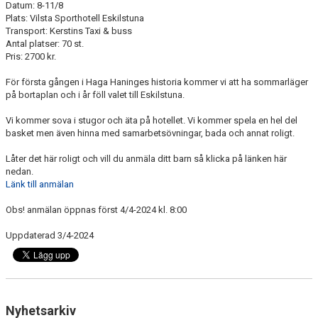
Datum: 8-11/8
FÖRENINGSFÖRSÄLJNING
Plats: Vilsta Sporthotell Eskilstuna
Transport: Kerstins Taxi & buss
HAGA-SHOPPEN
Antal platser: 70 st.
Pris: 2700 kr.
BILDGALLERI
För första gången i Haga Haninges historia kommer vi att ha sommarläger
på bortaplan och i år föll valet till Eskilstuna.
TIDSLINJE
Vi kommer sova i stugor och äta på hotellet. Vi kommer spela en hel del
basket men även hinna med samarbetsövningar, bada och annat roligt.
Låter det här roligt och vill du anmäla ditt barn så klicka på länken här
nedan.
Länk till anmälan
Obs! anmälan öppnas först 4/4-2024 kl. 8:00
Uppdaterad 3/4-2024
Nyhetsarkiv