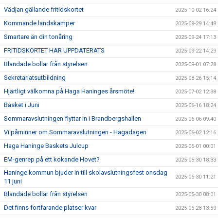
Vädjan gällande fritidskortet
2025-10-02 16:24
Kommande landskamper
2025-09-29 14:48
Smartare än din tonåring
2025-09-24 17:13
FRITIDSKORTET HAR UPPDATERATS
2025-09-22 14:29
Blandade bollar från styrelsen
2025-09-01 07:28
Sekretariatsutbildning
2025-08-26 15:14
Hjärtligt välkomna på Haga Haninges årsmöte!
2025-07-02 12:38
Basket i Juni
2025-06-16 18:24
Sommaravslutningen flyttar in i Brandbergshallen
2025-06-06 09:40
Vi påminner om Sommaravslutningen - Hagadagen
2025-06-02 12:16
Haga Haninge Baskets Julcup
2025-06-01 00:01
EM-genrep på ett kokande Hovet?
2025-05-30 18:33
Haninge kommun bjuder in till skolavslutningsfest onsdag
2025-05-30 11:21
11 juni
Blandade bollar från styrelsen
2025-05-30 08:01
Det finns fortfarande platser kvar
2025-05-28 13:59