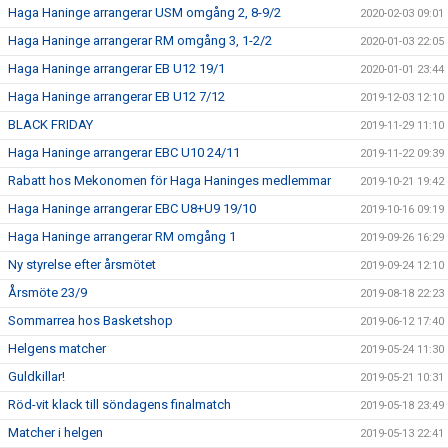
Haga Haninge arrangerar USM omgång 2, 8-9/2
2020-02-03 09:01
Haga Haninge arrangerar RM omgång 3, 1-2/2
2020-01-03 22:05
Haga Haninge arrangerar EB U12 19/1
2020-01-01 23:44
Haga Haninge arrangerar EB U12 7/12
2019-12-03 12:10
BLACK FRIDAY
2019-11-29 11:10
Haga Haninge arrangerar EBC U10 24/11
2019-11-22 09:39
Rabatt hos Mekonomen för Haga Haninges medlemmar
2019-10-21 19:42
Haga Haninge arrangerar EBC U8+U9 19/10
2019-10-16 09:19
Haga Haninge arrangerar RM omgång 1
2019-09-26 16:29
Ny styrelse efter årsmötet
2019-09-24 12:10
Årsmöte 23/9
2019-08-18 22:23
Sommarrea hos Basketshop
2019-06-12 17:40
Helgens matcher
2019-05-24 11:30
Guldkillar!
2019-05-21 10:31
Röd-vit klack till söndagens finalmatch
2019-05-18 23:49
Matcher i helgen
2019-05-13 22:41