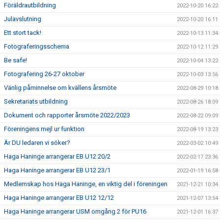
Föräldrautbildning
2022-10-20 16:22
Julavslutning
2022-10-20 16:11
Ett stort tack!
2022-10-13 11:34
Fotograferingsschema
2022-10-12 11:29
Be safe!
2022-10-04 13:22
Fotografering 26-27 oktober
2022-10-03 13:56
Vänlig påminnelse om kvällens årsmöte
2022-08-29 10:18
Sekretariats utbildning
2022-08-26 18:09
Dokument och rapporter årsmöte 2022/2023
2022-08-22 09:09
Föreningens mejl ur funktion
2022-08-19 13:23
Är DU ledaren vi söker?
2022-03-02 10:49
Haga Haninge arrangerar EB U12 20/2
2022-02-17 23:36
Haga Haninge arrangerar EB U12 23/1
2022-01-19 16:58
Medlemskap hos Haga Haninge, en viktig del i föreningen
2021-12-21 10:34
Haga Haninge arrangerar EB U12 12/12
2021-12-07 13:54
Haga Haninge arrangerar USM omgång 2 för PU16
2021-12-01 16:37