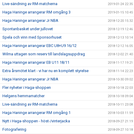
Live-sändning av RM-matcherna
2019-01-24 22:35
Haga Haninge arrangerar RM omgång 3
2019-01-15 10:45
Haga Haninge arrangerar Jr NBA
2018-12-20 15:32
Spontanbasket under jullovet
2018-12-19 12:46
Spela och vinn med Sponsorhuset
2018-12-13 10:14
Haga Haninge arrangerar EBC U8+U9 16/12
2018-12-12 16:05
Wilma uttagen som reserv till landslagsuppdrag
2018-12-02 21:40
Haga Haninge arrangerar EB U11 18/11
2018-11-17 19:21
Extra årsmötet klart - vi har nu en komplett styrelse
2018-11-14 22:23
Haga Haninge arrangerar Jr NBA
2018-10-30 09:02
Fler nyheter i Haga-shoppen
2018-10-18 22:03
Helgens hemmamatcher
2018-10-18 09:04
Live-sändning av RM-matcherna
2018-10-11 23:08
Haga Haninge arrangerar RM omgång 1
2018-10-03 11:59
Nytt i Haga-shoppen - höst-/vinterjacka
2018-09-27 21:19
Fotografering
2018-09-27 10:18