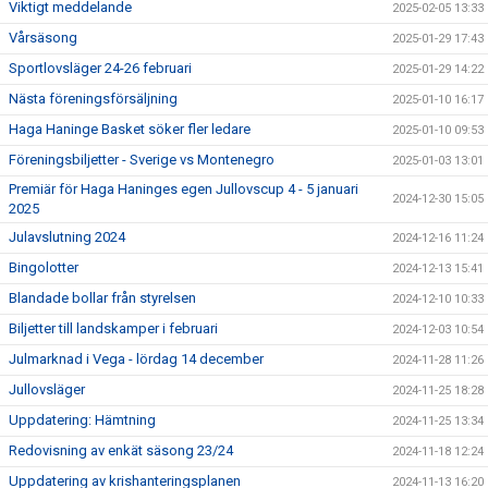
Viktigt meddelande
2025-02-05 13:33
Vårsäsong
2025-01-29 17:43
Sportlovsläger 24-26 februari
2025-01-29 14:22
Nästa föreningsförsäljning
2025-01-10 16:17
Haga Haninge Basket söker fler ledare
2025-01-10 09:53
Föreningsbiljetter - Sverige vs Montenegro
2025-01-03 13:01
Premiär för Haga Haninges egen Jullovscup 4 - 5 januari
2024-12-30 15:05
2025
Julavslutning 2024
2024-12-16 11:24
Bingolotter
2024-12-13 15:41
Blandade bollar från styrelsen
2024-12-10 10:33
Biljetter till landskamper i februari
2024-12-03 10:54
Julmarknad i Vega - lördag 14 december
2024-11-28 11:26
Jullovsläger
2024-11-25 18:28
Uppdatering: Hämtning
2024-11-25 13:34
Redovisning av enkät säsong 23/24
2024-11-18 12:24
Uppdatering av krishanteringsplanen
2024-11-13 16:20