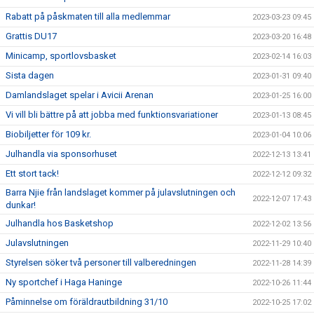
Rabatt på påskmaten till alla medlemmar
2023-03-23 09:45
Grattis DU17
2023-03-20 16:48
Minicamp, sportlovsbasket
2023-02-14 16:03
Sista dagen
2023-01-31 09:40
Damlandslaget spelar i Avicii Arenan
2023-01-25 16:00
Vi vill bli bättre på att jobba med funktionsvariationer
2023-01-13 08:45
Biobiljetter för 109 kr.
2023-01-04 10:06
Julhandla via sponsorhuset
2022-12-13 13:41
Ett stort tack!
2022-12-12 09:32
Barra Njie från landslaget kommer på julavslutningen och
2022-12-07 17:43
dunkar!
Julhandla hos Basketshop
2022-12-02 13:56
Julavslutningen
2022-11-29 10:40
Styrelsen söker två personer till valberedningen
2022-11-28 14:39
Ny sportchef i Haga Haninge
2022-10-26 11:44
Påminnelse om föräldrautbildning 31/10
2022-10-25 17:02