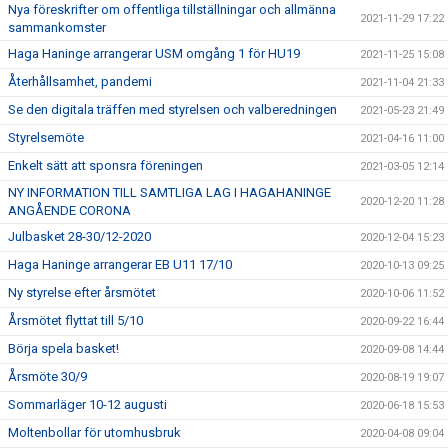
Nya föreskrifter om offentliga tillställningar och allmänna
2021-11-29 17:22
sammankomster
Haga Haninge arrangerar USM omgång 1 för HU19
2021-11-25 15:08
Återhållsamhet, pandemi
2021-11-04 21:33
Se den digitala träffen med styrelsen och valberedningen
2021-05-23 21:49
Styrelsemöte
2021-04-16 11:00
Enkelt sätt att sponsra föreningen
2021-03-05 12:14
NY INFORMATION TILL SAMTLIGA LAG I HAGAHANINGE
2020-12-20 11:28
ANGÅENDE CORONA
Julbasket 28-30/12-2020
2020-12-04 15:23
Haga Haninge arrangerar EB U11 17/10
2020-10-13 09:25
Ny styrelse efter årsmötet
2020-10-06 11:52
Årsmötet flyttat till 5/10
2020-09-22 16:44
Börja spela basket!
2020-09-08 14:44
Årsmöte 30/9
2020-08-19 19:07
Sommarläger 10-12 augusti
2020-06-18 15:53
Moltenbollar för utomhusbruk
2020-04-08 09:04