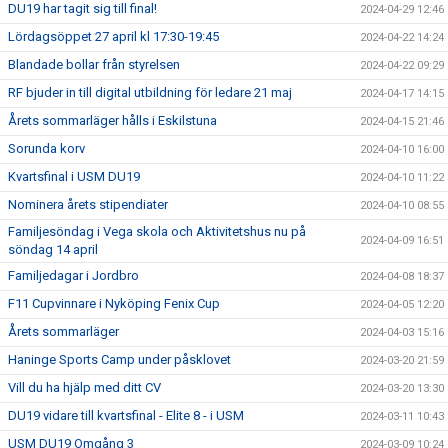
DU19 har tagit sig till final!
2024-04-29 12:46
Lördagsöppet 27 april kl 17:30-19:45
2024-04-22 14:24
Blandade bollar från styrelsen
2024-04-22 09:29
RF bjuder in till digital utbildning för ledare 21 maj
2024-04-17 14:15
Årets sommarläger hålls i Eskilstuna
2024-04-15 21:46
Sorunda korv
2024-04-10 16:00
Kvartsfinal i USM DU19
2024-04-10 11:22
Nominera årets stipendiater
2024-04-10 08:55
Familjesöndag i Vega skola och Aktivitetshus nu på
2024-04-09 16:51
söndag 14 april
Familjedagar i Jordbro
2024-04-08 18:37
F11 Cupvinnare i Nyköping Fenix Cup
2024-04-05 12:20
Årets sommarläger
2024-04-03 15:16
Haninge Sports Camp under påsklovet
2024-03-20 21:59
Vill du ha hjälp med ditt CV
2024-03-20 13:30
DU19 vidare till kvartsfinal - Elite 8 - i USM
2024-03-11 10:43
USM DU19 Omgång 3
2024-03-09 10:24