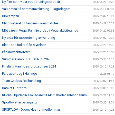
Ny film som visar vad föreningsidrott är
2025-05-23 13:22
Välkomna till sommaravslutning - Hagadagen!
2025-05-14 09:31
Biokampen
2025-05-07 16:27
Matchreferat till helgens Lionsmatcher
2025-04-29 10:26
Möt våren i Vega. Familjelördag i Vega aktivitetshus
2025-04-22 09:58
Ny sida för rapportering av vandring
2025-04-02 10:00
Blandade bollar från styrelsen
2025-03-28 14:32
Påsklovsaktiviteter
2025-03-26 13:37
Summer Camp BIG BOUNCE 2025
2025-03-24 14:10
Finalist i Haninges Idrottspriser 2024
2025-03-12 17:28
Parasportdag i Haninge
2025-03-10
Team Cadeau Ballhandling
2025-03-07 11:57
Basket i Jordbro
2025-03-05 10:08
RF-Sisu bjuder in alla ledare till Akut skadehanteringskurs
2025-02-24 11:17
Sportlovet är på ingång
2025-02-20 11:01
SPORTLOV - Öppet Hus för medlemmar
2025-02-10 14:25