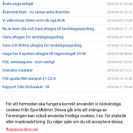
Årets unga eldsjäl
2018-09-25 09:33
Årsmötet klart - nu väntar extra årsmöte
2018-09-24 22:12
Vi välkomnar Glenn som vår nya BUA
2018-09-03 19:08
Nu är även Ida och Sara uttagna till landslagsuppdrag
2018-08-02 11:13
Clara uttagen för landslagsuppdrag
2018-06-29 14:56
Sara och Wilma uttagna för landslagsuppdrag
2018-06-10 22:54
Haga har 4 spelare uttagna till regionslaget 2018!
2018-05-08 08:00
F03, seriesegrare - som vanligt
2018-05-07 23:32
Svenska mästare!
2018-04-23 13:21
F03 spelar RM-slutspel 21-22/4
2018-04-16 14:28
Rapport från Globasket -18
2018-04-11 18:44
F05 spelar Globasket i Barcelona
2018-04-03 20:32
Begränsat registerutdrag för alla ledare
För att hemsidan ska fungera korrekt använder vi nödvändiga
2018-02-13 21:13
cookies från SportAdmin. Dessa går inte att stänga av.
Årets eldsjäl!
2018-01-26 21:13
Föreningen kan också använda frivilliga cookies, t.ex. för statistik
eller marknadsföring. Du väljer själv om du vill acceptera dessa.
Anpassa dina val