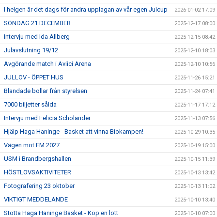
I helgen är det dags för andra upplagan av vår egen Julcup
2026-01-02 17:09
SÖNDAG 21 DECEMBER
2025-12-17 08:00
Intervju med Ida Allberg
2025-12-15 08:42
Julavslutning 19/12
2025-12-10 18:03
Avgörande match i Aviici Arena
2025-12-10 10:56
JULLOV - ÖPPET HUS
2025-11-26 15:21
Blandade bollar från styrelsen
2025-11-24 07:41
7000 biljetter sålda
2025-11-17 17:12
Intervju med Felicia Schölander
2025-11-13 07:56
Hjälp Haga Haninge - Basket att vinna Biokampen!
2025-10-29 10:35
Vägen mot EM 2027
2025-10-19 15:00
USM i Brandbergshallen
2025-10-15 11:39
HÖSTLOVSAKTIVITETER
2025-10-13 13:42
Fotografering 23 oktober
2025-10-13 11:02
VIKTIGT MEDDELANDE
2025-10-10 13:40
Stötta Haga Haninge Basket - Köp en lott
2025-10-10 07:00