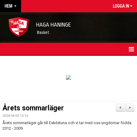
HEM
LOGGA IN
HAGA HANINGE
Basket
HEM
NYHETSARKIV
KONTAKT
FÖRENINGSKALENDER
Årets sommarläger
<
>
OM FÖRENINGEN/INFORMATION
2024-04-03 15:16
Årets sommarläger går till Eskilstuna och vi tar med oss ungdomar födda
LEDARE
2012 - 2009.