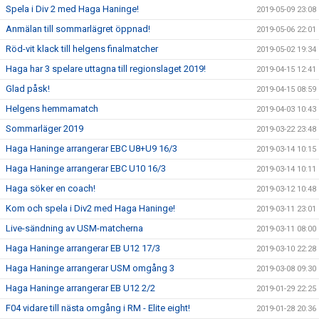
Spela i Div 2 med Haga Haninge!
2019-05-09 23:08
Anmälan till sommarlägret öppnad!
2019-05-06 22:01
Röd-vit klack till helgens finalmatcher
2019-05-02 19:34
Haga har 3 spelare uttagna till regionslaget 2019!
2019-04-15 12:41
Glad påsk!
2019-04-15 08:59
Helgens hemmamatch
2019-04-03 10:43
Sommarläger 2019
2019-03-22 23:48
Haga Haninge arrangerar EBC U8+U9 16/3
2019-03-14 10:15
Haga Haninge arrangerar EBC U10 16/3
2019-03-14 10:11
Haga söker en coach!
2019-03-12 10:48
Kom och spela i Div2 med Haga Haninge!
2019-03-11 23:01
Live-sändning av USM-matcherna
2019-03-11 08:00
Haga Haninge arrangerar EB U12 17/3
2019-03-10 22:28
Haga Haninge arrangerar USM omgång 3
2019-03-08 09:30
Haga Haninge arrangerar EB U12 2/2
2019-01-29 22:25
F04 vidare till nästa omgång i RM - Elite eight!
2019-01-28 20:36