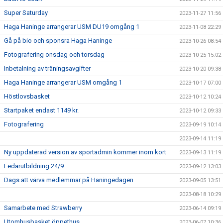
Super Saturday
2023-11-27 11:56
Haga Haninge arrangerar USM DU19 omgång 1
2023-11-08 22:29
Gå på bio och sponsra Haga Haninge
2023-10-26 08:54
Fotografering onsdag och torsdag
2023-10-25 15:02
Inbetalning av träningsavgifter
2023-10-20 09:38
Haga Haninge arrangerar USM omgång 1
2023-10-17 07:00
Höstlovsbasket
2023-10-12 10:24
Startpaket endast 1149 kr.
2023-10-12 09:33
Fotografering
2023-09-19 10:14
2023-09-14 11:19
Ny uppdaterad version av sportadmin kommer inom kort
2023-09-13 11:19
Ledarutbildning 24/9
2023-09-12 13:03
Dags att värva medlemmar på Haningedagen
2023-09-05 13:51
2023-08-18 10:29
Samarbete med Strawberry
2023-06-14 09:19
Utomhusbasket öppethus
2023-06-07 10:36