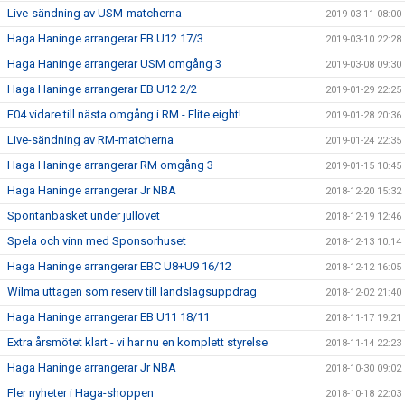
Live-sändning av USM-matcherna
2019-03-11 08:00
Haga Haninge arrangerar EB U12 17/3
2019-03-10 22:28
Haga Haninge arrangerar USM omgång 3
2019-03-08 09:30
Haga Haninge arrangerar EB U12 2/2
2019-01-29 22:25
F04 vidare till nästa omgång i RM - Elite eight!
2019-01-28 20:36
Live-sändning av RM-matcherna
2019-01-24 22:35
Haga Haninge arrangerar RM omgång 3
2019-01-15 10:45
Haga Haninge arrangerar Jr NBA
2018-12-20 15:32
Spontanbasket under jullovet
2018-12-19 12:46
Spela och vinn med Sponsorhuset
2018-12-13 10:14
Haga Haninge arrangerar EBC U8+U9 16/12
2018-12-12 16:05
Wilma uttagen som reserv till landslagsuppdrag
2018-12-02 21:40
Haga Haninge arrangerar EB U11 18/11
2018-11-17 19:21
Extra årsmötet klart - vi har nu en komplett styrelse
2018-11-14 22:23
Haga Haninge arrangerar Jr NBA
2018-10-30 09:02
Fler nyheter i Haga-shoppen
2018-10-18 22:03