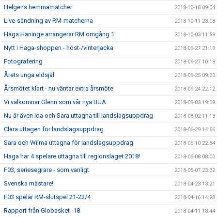
Helgens hemmamatcher
2018-10-18 09:04
Live-sändning av RM-matcherna
2018-10-11 23:08
Haga Haninge arrangerar RM omgång 1
2018-10-03 11:59
Nytt i Haga-shoppen - höst-/vinterjacka
2018-09-27 21:19
Fotografering
2018-09-27 10:18
Årets unga eldsjäl
2018-09-25 09:33
Årsmötet klart - nu väntar extra årsmöte
2018-09-24 22:12
Vi välkomnar Glenn som vår nya BUA
2018-09-03 19:08
Nu är även Ida och Sara uttagna till landslagsuppdrag
2018-08-02 11:13
Clara uttagen för landslagsuppdrag
2018-06-29 14:56
Sara och Wilma uttagna för landslagsuppdrag
2018-06-10 22:54
Haga har 4 spelare uttagna till regionslaget 2018!
2018-05-08 08:00
F03, seriesegrare - som vanligt
2018-05-07 23:32
Svenska mästare!
2018-04-23 13:21
F03 spelar RM-slutspel 21-22/4
2018-04-16 14:28
Rapport från Globasket -18
2018-04-11 18:44