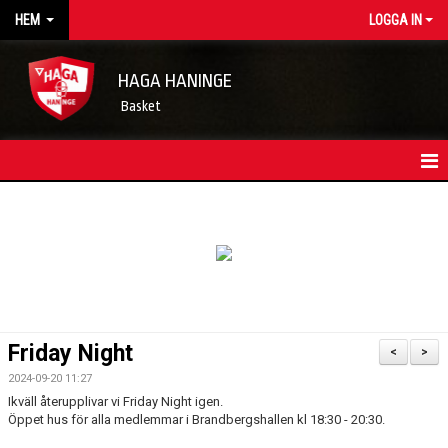
HEM
LOGGA IN
HAGA HANINGE
Basket
HEM
NYHETSARKIV
KONTAKT
FÖRENINGSKALENDER
Friday Night
<
>
OM FÖRENINGEN/INFORMATION
2024-09-20 11:27
Ikväll återupplivar vi Friday Night igen.
LEDARE
Öppet hus för alla medlemmar i Brandbergshallen kl 18:30 - 20:30.