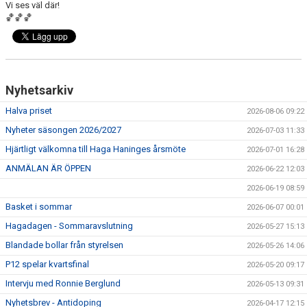
Vi ses väl där!
FÖRENINGSFÖRSÄLJNING
🏀🏀🏀
HAGA-SHOPPEN
BILDGALLERI
Nyhetsarkiv
TIDSLINJE
Halva priset
2026-08-06 09:22
Nyheter säsongen 2026/2027
2026-07-03 11:33
Hjärtligt välkomna till Haga Haninges årsmöte
2026-07-01 16:28
ANMÄLAN ÄR ÖPPEN
2026-06-22 12:03
2026-06-19 08:59
Basket i sommar
2026-06-07 00:01
Hagadagen - Sommaravslutning
2026-05-27 15:13
Blandade bollar från styrelsen
2026-05-26 14:06
P12 spelar kvartsfinal
2026-05-20 09:17
Intervju med Ronnie Berglund
2026-05-13 09:31
Nyhetsbrev - Antidoping
2026-04-17 12:15