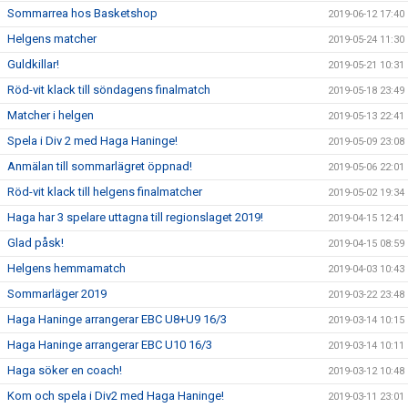
Sommarrea hos Basketshop
2019-06-12 17:40
Helgens matcher
2019-05-24 11:30
Guldkillar!
2019-05-21 10:31
Röd-vit klack till söndagens finalmatch
2019-05-18 23:49
Matcher i helgen
2019-05-13 22:41
Spela i Div 2 med Haga Haninge!
2019-05-09 23:08
Anmälan till sommarlägret öppnad!
2019-05-06 22:01
Röd-vit klack till helgens finalmatcher
2019-05-02 19:34
Haga har 3 spelare uttagna till regionslaget 2019!
2019-04-15 12:41
Glad påsk!
2019-04-15 08:59
Helgens hemmamatch
2019-04-03 10:43
Sommarläger 2019
2019-03-22 23:48
Haga Haninge arrangerar EBC U8+U9 16/3
2019-03-14 10:15
Haga Haninge arrangerar EBC U10 16/3
2019-03-14 10:11
Haga söker en coach!
2019-03-12 10:48
Kom och spela i Div2 med Haga Haninge!
2019-03-11 23:01