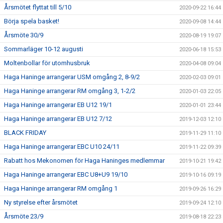
Årsmötet flyttat till 5/10
2020-09-22 16:44
Börja spela basket!
2020-09-08 14:44
Årsmöte 30/9
2020-08-19 19:07
Sommarläger 10-12 augusti
2020-06-18 15:53
Moltenbollar för utomhusbruk
2020-04-08 09:04
Haga Haninge arrangerar USM omgång 2, 8-9/2
2020-02-03 09:01
Haga Haninge arrangerar RM omgång 3, 1-2/2
2020-01-03 22:05
Haga Haninge arrangerar EB U12 19/1
2020-01-01 23:44
Haga Haninge arrangerar EB U12 7/12
2019-12-03 12:10
BLACK FRIDAY
2019-11-29 11:10
Haga Haninge arrangerar EBC U10 24/11
2019-11-22 09:39
Rabatt hos Mekonomen för Haga Haninges medlemmar
2019-10-21 19:42
Haga Haninge arrangerar EBC U8+U9 19/10
2019-10-16 09:19
Haga Haninge arrangerar RM omgång 1
2019-09-26 16:29
Ny styrelse efter årsmötet
2019-09-24 12:10
Årsmöte 23/9
2019-08-18 22:23