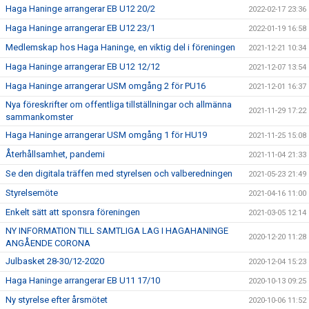
Haga Haninge arrangerar EB U12 20/2
2022-02-17 23:36
Haga Haninge arrangerar EB U12 23/1
2022-01-19 16:58
Medlemskap hos Haga Haninge, en viktig del i föreningen
2021-12-21 10:34
Haga Haninge arrangerar EB U12 12/12
2021-12-07 13:54
Haga Haninge arrangerar USM omgång 2 för PU16
2021-12-01 16:37
Nya föreskrifter om offentliga tillställningar och allmänna
2021-11-29 17:22
sammankomster
Haga Haninge arrangerar USM omgång 1 för HU19
2021-11-25 15:08
Återhållsamhet, pandemi
2021-11-04 21:33
Se den digitala träffen med styrelsen och valberedningen
2021-05-23 21:49
Styrelsemöte
2021-04-16 11:00
Enkelt sätt att sponsra föreningen
2021-03-05 12:14
NY INFORMATION TILL SAMTLIGA LAG I HAGAHANINGE
2020-12-20 11:28
ANGÅENDE CORONA
Julbasket 28-30/12-2020
2020-12-04 15:23
Haga Haninge arrangerar EB U11 17/10
2020-10-13 09:25
Ny styrelse efter årsmötet
2020-10-06 11:52