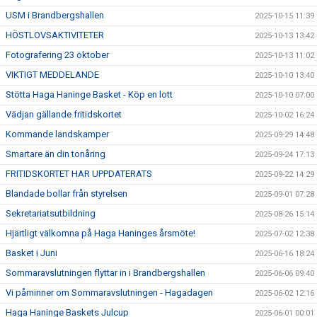
USM i Brandbergshallen
2025-10-15 11:39
HÖSTLOVSAKTIVITETER
2025-10-13 13:42
Fotografering 23 oktober
2025-10-13 11:02
VIKTIGT MEDDELANDE
2025-10-10 13:40
Stötta Haga Haninge Basket - Köp en lott
2025-10-10 07:00
Vädjan gällande fritidskortet
2025-10-02 16:24
Kommande landskamper
2025-09-29 14:48
Smartare än din tonåring
2025-09-24 17:13
FRITIDSKORTET HAR UPPDATERATS
2025-09-22 14:29
Blandade bollar från styrelsen
2025-09-01 07:28
Sekretariatsutbildning
2025-08-26 15:14
Hjärtligt välkomna på Haga Haninges årsmöte!
2025-07-02 12:38
Basket i Juni
2025-06-16 18:24
Sommaravslutningen flyttar in i Brandbergshallen
2025-06-06 09:40
Vi påminner om Sommaravslutningen - Hagadagen
2025-06-02 12:16
Haga Haninge Baskets Julcup
2025-06-01 00:01