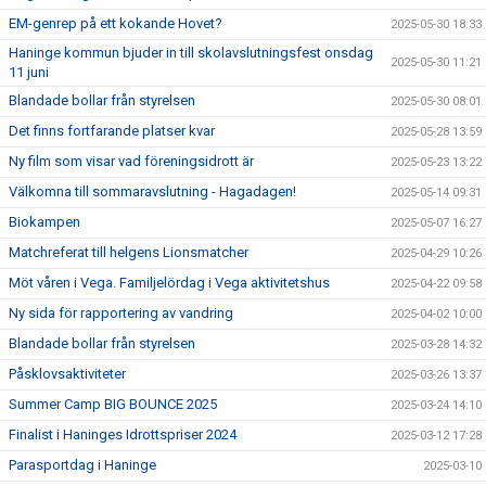
EM-genrep på ett kokande Hovet?
2025-05-30 18:33
Haninge kommun bjuder in till skolavslutningsfest onsdag
2025-05-30 11:21
11 juni
Blandade bollar från styrelsen
2025-05-30 08:01
Det finns fortfarande platser kvar
2025-05-28 13:59
Ny film som visar vad föreningsidrott är
2025-05-23 13:22
Välkomna till sommaravslutning - Hagadagen!
2025-05-14 09:31
Biokampen
2025-05-07 16:27
Matchreferat till helgens Lionsmatcher
2025-04-29 10:26
Möt våren i Vega. Familjelördag i Vega aktivitetshus
2025-04-22 09:58
Ny sida för rapportering av vandring
2025-04-02 10:00
Blandade bollar från styrelsen
2025-03-28 14:32
Påsklovsaktiviteter
2025-03-26 13:37
Summer Camp BIG BOUNCE 2025
2025-03-24 14:10
Finalist i Haninges Idrottspriser 2024
2025-03-12 17:28
Parasportdag i Haninge
2025-03-10