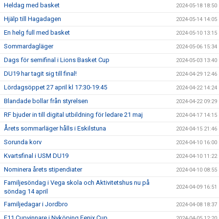
Heldag med basket
2024-05-18 18:50
Hjälp till Hagadagen
2024-05-14 14:05
En helg full med basket
2024-05-10 13:15
Sommardagläger
2024-05-06 15:34
Dags för semifinal i Lions Basket Cup
2024-05-03 13:40
DU19 har tagit sig till final!
2024-04-29 12:46
Lördagsöppet 27 april kl 17:30-19:45
2024-04-22 14:24
Blandade bollar från styrelsen
2024-04-22 09:29
RF bjuder in till digital utbildning för ledare 21 maj
2024-04-17 14:15
Årets sommarläger hålls i Eskilstuna
2024-04-15 21:46
Sorunda korv
2024-04-10 16:00
Kvartsfinal i USM DU19
2024-04-10 11:22
Nominera årets stipendiater
2024-04-10 08:55
Familjesöndag i Vega skola och Aktivitetshus nu på
2024-04-09 16:51
söndag 14 april
Familjedagar i Jordbro
2024-04-08 18:37
F11 Cupvinnare i Nyköping Fenix Cup
2024-04-05 12:20