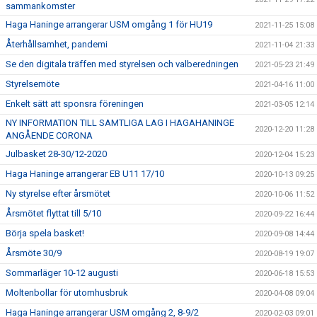
sammankomster
Haga Haninge arrangerar USM omgång 1 för HU19
2021-11-25 15:08
Återhållsamhet, pandemi
2021-11-04 21:33
Se den digitala träffen med styrelsen och valberedningen
2021-05-23 21:49
Styrelsemöte
2021-04-16 11:00
Enkelt sätt att sponsra föreningen
2021-03-05 12:14
NY INFORMATION TILL SAMTLIGA LAG I HAGAHANINGE
2020-12-20 11:28
ANGÅENDE CORONA
Julbasket 28-30/12-2020
2020-12-04 15:23
Haga Haninge arrangerar EB U11 17/10
2020-10-13 09:25
Ny styrelse efter årsmötet
2020-10-06 11:52
Årsmötet flyttat till 5/10
2020-09-22 16:44
Börja spela basket!
2020-09-08 14:44
Årsmöte 30/9
2020-08-19 19:07
Sommarläger 10-12 augusti
2020-06-18 15:53
Moltenbollar för utomhusbruk
2020-04-08 09:04
Haga Haninge arrangerar USM omgång 2, 8-9/2
2020-02-03 09:01