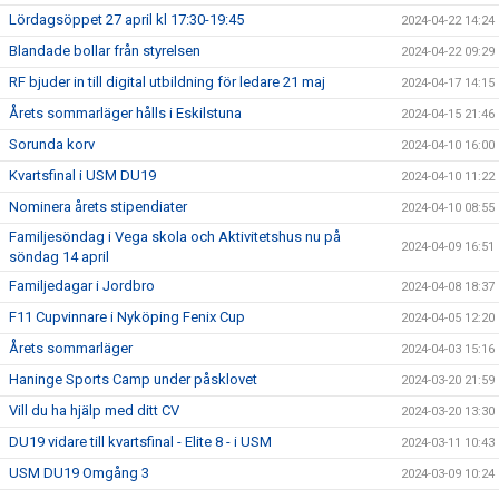
Lördagsöppet 27 april kl 17:30-19:45
2024-04-22 14:24
Blandade bollar från styrelsen
2024-04-22 09:29
RF bjuder in till digital utbildning för ledare 21 maj
2024-04-17 14:15
Årets sommarläger hålls i Eskilstuna
2024-04-15 21:46
Sorunda korv
2024-04-10 16:00
Kvartsfinal i USM DU19
2024-04-10 11:22
Nominera årets stipendiater
2024-04-10 08:55
Familjesöndag i Vega skola och Aktivitetshus nu på
2024-04-09 16:51
söndag 14 april
Familjedagar i Jordbro
2024-04-08 18:37
F11 Cupvinnare i Nyköping Fenix Cup
2024-04-05 12:20
Årets sommarläger
2024-04-03 15:16
Haninge Sports Camp under påsklovet
2024-03-20 21:59
Vill du ha hjälp med ditt CV
2024-03-20 13:30
DU19 vidare till kvartsfinal - Elite 8 - i USM
2024-03-11 10:43
USM DU19 Omgång 3
2024-03-09 10:24