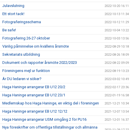
Julavslutning
2022-10-20 16:11
Ett stort tack!
2022-10-13 11:34
Fotograferingsschema
2022-10-12 11:29
Be safe!
2022-10-04 13:22
Fotografering 26-27 oktober
2022-10-03 13:56
Vänlig påminnelse om kvällens årsmöte
2022-08-29 10:18
Sekretariats utbildning
2022-08-26 18:09
Dokument och rapporter årsmöte 2022/2023
2022-08-22 09:09
Föreningens mejl ur funktion
2022-08-19 13:23
Är DU ledaren vi söker?
2022-03-02 10:49
Haga Haninge arrangerar EB U12 20/2
2022-02-17 23:36
Haga Haninge arrangerar EB U12 23/1
2022-01-19 16:58
Medlemskap hos Haga Haninge, en viktig del i föreningen
2021-12-21 10:34
Haga Haninge arrangerar EB U12 12/12
2021-12-07 13:54
Haga Haninge arrangerar USM omgång 2 för PU16
2021-12-01 16:37
Nya föreskrifter om offentliga tillställningar och allmänna
2021-11-29 17:22