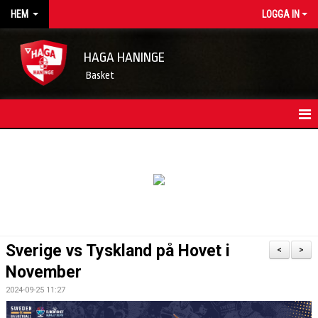
HEM
LOGGA IN
HAGA HANINGE
Basket
HEM
NYHETSARKIV
KONTAKT
FÖRENINGSKALENDER
Sverige vs Tyskland på Hovet i
<
>
OM FÖRENINGEN/INFORMATION
November
2024-09-25 11:27
LEDARE