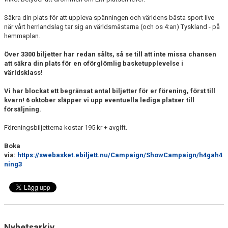
Säkra din plats för att uppleva spänningen och världens bästa sport live
när vårt herrlandslag tar sig an världsmästarna (och os 4:an) Tyskland - på
hemmaplan.
Över 3300 biljetter har redan sålts,
så se till att inte missa chansen
att säkra din plats för en oförglömlig basketupplevelse i
världsklass!
Vi har blockat ett begränsat antal biljetter för er förening, först till
kvarn! 6 oktober släpper vi upp eventuella lediga platser till
försäljning.
Föreningsbiljetterna kostar 195 kr + avgift.
Boka
via:
https://swebasket.ebiljett.nu/Campaign/ShowCampaign/h4gah4
ning3
Nyhetsarkiv