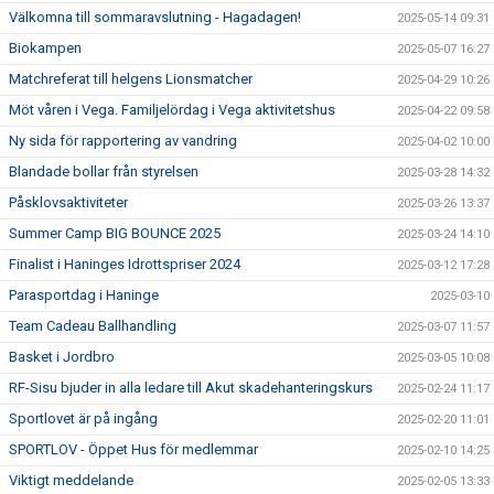
Välkomna till sommaravslutning - Hagadagen!
2025-05-14 09:31
Biokampen
2025-05-07 16:27
Matchreferat till helgens Lionsmatcher
2025-04-29 10:26
Möt våren i Vega. Familjelördag i Vega aktivitetshus
2025-04-22 09:58
Ny sida för rapportering av vandring
2025-04-02 10:00
Blandade bollar från styrelsen
2025-03-28 14:32
Påsklovsaktiviteter
2025-03-26 13:37
Summer Camp BIG BOUNCE 2025
2025-03-24 14:10
Finalist i Haninges Idrottspriser 2024
2025-03-12 17:28
Parasportdag i Haninge
2025-03-10
Team Cadeau Ballhandling
2025-03-07 11:57
Basket i Jordbro
2025-03-05 10:08
RF-Sisu bjuder in alla ledare till Akut skadehanteringskurs
2025-02-24 11:17
Sportlovet är på ingång
2025-02-20 11:01
SPORTLOV - Öppet Hus för medlemmar
2025-02-10 14:25
Viktigt meddelande
2025-02-05 13:33