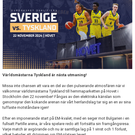
FÖRENINGSFÖRSÄLJNING
HAGA-SHOPPEN
BILDGALLERI
TIDSLINJE
Världsmästarna Tyskland är nästa utmaning!
Missa inte chansen att vara en del av den pulserande atmosfären när vi
välkomnar världsmästarna Tyskland till hemmaparketten på Hovet i
Stockholm den 22 november! Fångas av den elektriska känslan som
genomsyrar den kokande arenan när vårt herrlandslag tar sig an en av sina
tuffaste motståndare igen!
Efter en imponerande start på EM-kvalet, med en seger mot Bulgarien i en
fullsatt Partille arena, är våra spelare redo att fortsätta sin framgångsresa.
Varje match är avgörande och nu är samtliga lag på 1 vinst och 1 förlust,
vilket betyder att drömmen om EM-platsen lever!