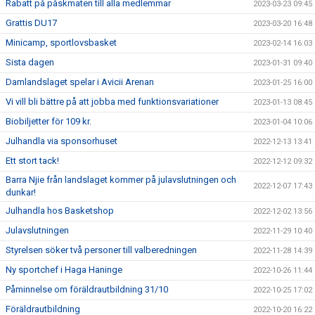
Rabatt på påskmaten till alla medlemmar
2023-03-23 09:45
Grattis DU17
2023-03-20 16:48
Minicamp, sportlovsbasket
2023-02-14 16:03
Sista dagen
2023-01-31 09:40
Damlandslaget spelar i Avicii Arenan
2023-01-25 16:00
Vi vill bli bättre på att jobba med funktionsvariationer
2023-01-13 08:45
Biobiljetter för 109 kr.
2023-01-04 10:06
Julhandla via sponsorhuset
2022-12-13 13:41
Ett stort tack!
2022-12-12 09:32
Barra Njie från landslaget kommer på julavslutningen och
2022-12-07 17:43
dunkar!
Julhandla hos Basketshop
2022-12-02 13:56
Julavslutningen
2022-11-29 10:40
Styrelsen söker två personer till valberedningen
2022-11-28 14:39
Ny sportchef i Haga Haninge
2022-10-26 11:44
Påminnelse om föräldrautbildning 31/10
2022-10-25 17:02
Föräldrautbildning
2022-10-20 16:22