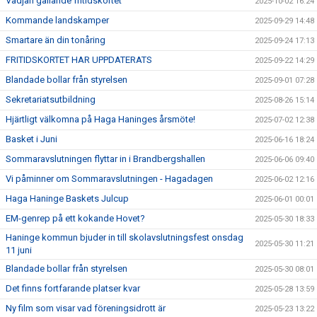
Vädjan gällande fritidskortet
2025-10-02 16:24
Kommande landskamper
2025-09-29 14:48
Smartare än din tonåring
2025-09-24 17:13
FRITIDSKORTET HAR UPPDATERATS
2025-09-22 14:29
Blandade bollar från styrelsen
2025-09-01 07:28
Sekretariatsutbildning
2025-08-26 15:14
Hjärtligt välkomna på Haga Haninges årsmöte!
2025-07-02 12:38
Basket i Juni
2025-06-16 18:24
Sommaravslutningen flyttar in i Brandbergshallen
2025-06-06 09:40
Vi påminner om Sommaravslutningen - Hagadagen
2025-06-02 12:16
Haga Haninge Baskets Julcup
2025-06-01 00:01
EM-genrep på ett kokande Hovet?
2025-05-30 18:33
Haninge kommun bjuder in till skolavslutningsfest onsdag
2025-05-30 11:21
11 juni
Blandade bollar från styrelsen
2025-05-30 08:01
Det finns fortfarande platser kvar
2025-05-28 13:59
Ny film som visar vad föreningsidrott är
2025-05-23 13:22