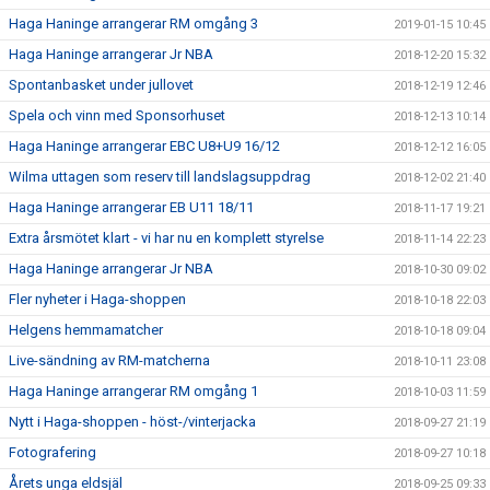
Haga Haninge arrangerar RM omgång 3
2019-01-15 10:45
Haga Haninge arrangerar Jr NBA
2018-12-20 15:32
Spontanbasket under jullovet
2018-12-19 12:46
Spela och vinn med Sponsorhuset
2018-12-13 10:14
Haga Haninge arrangerar EBC U8+U9 16/12
2018-12-12 16:05
Wilma uttagen som reserv till landslagsuppdrag
2018-12-02 21:40
Haga Haninge arrangerar EB U11 18/11
2018-11-17 19:21
Extra årsmötet klart - vi har nu en komplett styrelse
2018-11-14 22:23
Haga Haninge arrangerar Jr NBA
2018-10-30 09:02
Fler nyheter i Haga-shoppen
2018-10-18 22:03
Helgens hemmamatcher
2018-10-18 09:04
Live-sändning av RM-matcherna
2018-10-11 23:08
Haga Haninge arrangerar RM omgång 1
2018-10-03 11:59
Nytt i Haga-shoppen - höst-/vinterjacka
2018-09-27 21:19
Fotografering
2018-09-27 10:18
Årets unga eldsjäl
2018-09-25 09:33