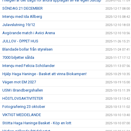
I helgen är det dags för andra upplagan av vår egen Julcup
2026-01-02 17:09
SÖNDAG 21 DECEMBER
2025-12-17 08:00
Intervju med Ida Allberg
2025-12-15 08:42
Julavslutning 19/12
2025-12-10 18:03
Avgörande match i Aviici Arena
2025-12-10 10:56
JULLOV - ÖPPET HUS
2025-11-26 15:21
Blandade bollar från styrelsen
2025-11-24 07:41
7000 biljetter sålda
2025-11-17 17:12
Intervju med Felicia Schölander
2025-11-13 07:56
Hjälp Haga Haninge - Basket att vinna Biokampen!
2025-10-29 10:35
Vägen mot EM 2027
2025-10-19 15:00
USM i Brandbergshallen
2025-10-15 11:39
HÖSTLOVSAKTIVITETER
2025-10-13 13:42
Fotografering 23 oktober
2025-10-13 11:02
VIKTIGT MEDDELANDE
2025-10-10 13:40
Stötta Haga Haninge Basket - Köp en lott
2025-10-10 07:00