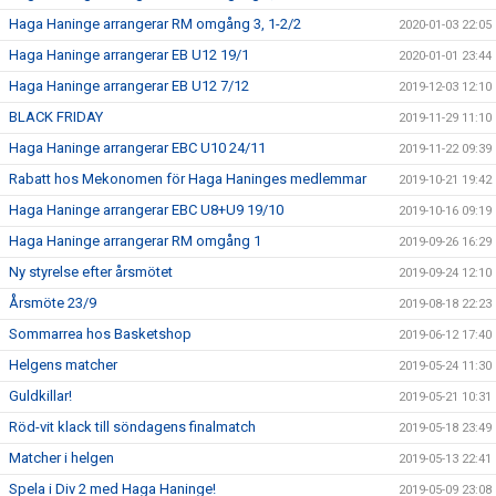
Haga Haninge arrangerar RM omgång 3, 1-2/2
2020-01-03 22:05
Haga Haninge arrangerar EB U12 19/1
2020-01-01 23:44
Haga Haninge arrangerar EB U12 7/12
2019-12-03 12:10
BLACK FRIDAY
2019-11-29 11:10
Haga Haninge arrangerar EBC U10 24/11
2019-11-22 09:39
Rabatt hos Mekonomen för Haga Haninges medlemmar
2019-10-21 19:42
Haga Haninge arrangerar EBC U8+U9 19/10
2019-10-16 09:19
Haga Haninge arrangerar RM omgång 1
2019-09-26 16:29
Ny styrelse efter årsmötet
2019-09-24 12:10
Årsmöte 23/9
2019-08-18 22:23
Sommarrea hos Basketshop
2019-06-12 17:40
Helgens matcher
2019-05-24 11:30
Guldkillar!
2019-05-21 10:31
Röd-vit klack till söndagens finalmatch
2019-05-18 23:49
Matcher i helgen
2019-05-13 22:41
Spela i Div 2 med Haga Haninge!
2019-05-09 23:08