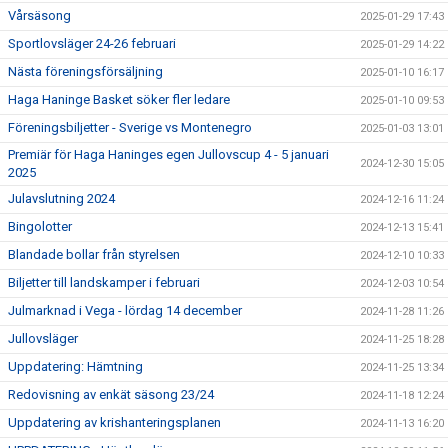
Vårsäsong
2025-01-29 17:43
Sportlovsläger 24-26 februari
2025-01-29 14:22
Nästa föreningsförsäljning
2025-01-10 16:17
Haga Haninge Basket söker fler ledare
2025-01-10 09:53
Föreningsbiljetter - Sverige vs Montenegro
2025-01-03 13:01
Premiär för Haga Haninges egen Jullovscup 4 - 5 januari
2024-12-30 15:05
2025
Julavslutning 2024
2024-12-16 11:24
Bingolotter
2024-12-13 15:41
Blandade bollar från styrelsen
2024-12-10 10:33
Biljetter till landskamper i februari
2024-12-03 10:54
Julmarknad i Vega - lördag 14 december
2024-11-28 11:26
Jullovsläger
2024-11-25 18:28
Uppdatering: Hämtning
2024-11-25 13:34
Redovisning av enkät säsong 23/24
2024-11-18 12:24
Uppdatering av krishanteringsplanen
2024-11-13 16:20