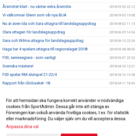
Årsmötet klart - nu väntar extra årsmöte
2018-09-24 22:12
Vi välkomnar Glenn som vår nya BUA
2018-09-03 19:08
Nu är även Ida och Sara uttagna till landslagsuppdrag
2018-08-02 11:13
Clara uttagen för landslagsuppdrag
2018-06-29 14:56
Sara och Wilma uttagna för landslagsuppdrag
2018-06-10 22:54
Haga har 4 spelare uttagna till regionslaget 2018!
2018-05-08 08:00
F03, seriesegrare - som vanligt
2018-05-07 23:32
Svenska mästare!
2018-04-23 13:21
F03 spelar RM-slutspel 21-22/4
2018-04-16 14:28
Rapport från Globasket -18
2018-04-11 18:44
F05 spelar Globasket i Barcelona
2018-04-03 20:32
Begränsat registerutdrag för alla ledare
För att hemsidan ska fungera korrekt använder vi nödvändiga
2018-02-13 21:13
cookies från SportAdmin. Dessa går inte att stänga av.
Årets eldsjäl!
2018-01-26 21:13
Föreningen kan också använda frivilliga cookies, t.ex. för statistik
eller marknadsföring. Du väljer själv om du vill acceptera dessa.
Anpassa dina val
Cookie-inställningar
Gå till Webbversion