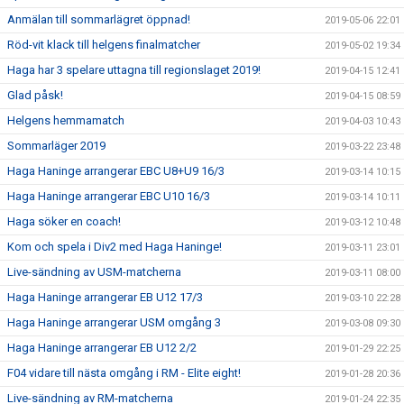
Anmälan till sommarlägret öppnad!
2019-05-06 22:01
Röd-vit klack till helgens finalmatcher
2019-05-02 19:34
Haga har 3 spelare uttagna till regionslaget 2019!
2019-04-15 12:41
Glad påsk!
2019-04-15 08:59
Helgens hemmamatch
2019-04-03 10:43
Sommarläger 2019
2019-03-22 23:48
Haga Haninge arrangerar EBC U8+U9 16/3
2019-03-14 10:15
Haga Haninge arrangerar EBC U10 16/3
2019-03-14 10:11
Haga söker en coach!
2019-03-12 10:48
Kom och spela i Div2 med Haga Haninge!
2019-03-11 23:01
Live-sändning av USM-matcherna
2019-03-11 08:00
Haga Haninge arrangerar EB U12 17/3
2019-03-10 22:28
Haga Haninge arrangerar USM omgång 3
2019-03-08 09:30
Haga Haninge arrangerar EB U12 2/2
2019-01-29 22:25
F04 vidare till nästa omgång i RM - Elite eight!
2019-01-28 20:36
Live-sändning av RM-matcherna
2019-01-24 22:35