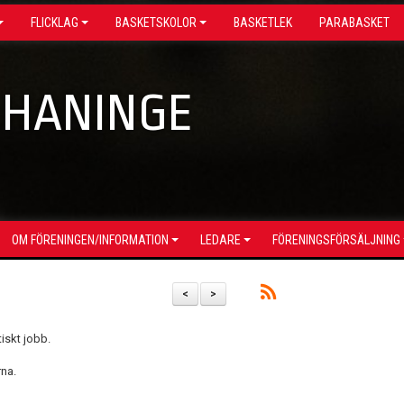
FLICKLAG
BASKETSKOLOR
BASKETLEK
PARABASKET
 HANINGE
OM FÖRENINGEN/INFORMATION
LEDARE
FÖRENINGSFÖRSÄLJNING
<
>
iskt jobb.
rna.