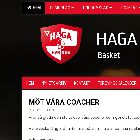
HEM
SENIORLAG
UNGDOMSLAG
POJKLAG
HAGA
Basket
HEM
NYHETSARKIV
KONTAKT
FÖRENINGSKALENDER
MÖT VÅRA COACHER
2026-02-11 11:30
Vi är så glada och stolta över våra coacher som gör ett fantast
Varje vecka lägger dom timmar på att träna och coacha spela
Vi känner dom väl.