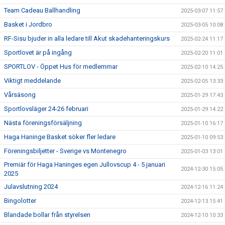
Team Cadeau Ballhandling
2025-03-07 11:57
Basket i Jordbro
2025-03-05 10:08
RF-Sisu bjuder in alla ledare till Akut skadehanteringskurs
2025-02-24 11:17
Sportlovet är på ingång
2025-02-20 11:01
SPORTLOV - Öppet Hus för medlemmar
2025-02-10 14:25
Viktigt meddelande
2025-02-05 13:33
Vårsäsong
2025-01-29 17:43
Sportlovsläger 24-26 februari
2025-01-29 14:22
Nästa föreningsförsäljning
2025-01-10 16:17
Haga Haninge Basket söker fler ledare
2025-01-10 09:53
Föreningsbiljetter - Sverige vs Montenegro
2025-01-03 13:01
Premiär för Haga Haninges egen Jullovscup 4 - 5 januari
2024-12-30 15:05
2025
Julavslutning 2024
2024-12-16 11:24
Bingolotter
2024-12-13 15:41
Blandade bollar från styrelsen
2024-12-10 10:33