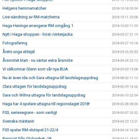
Helgens hemmamatcher
2018-10-18 09:04
Live-sändning av RM-matcherna
2018-10-11 23:08
Haga Haninge arrangerar RM omgång 1
2018-10-03 11:59
Nytt i Haga-shoppen - höst-/vinterjacka
2018-09-27 21:19
Fotografering
2018-09-27 10:18
Årets unga eldsjäl
2018-09-25 09:33
Årsmötet klart - nu väntar extra årsmöte
2018-09-24 22:12
Vi välkomnar Glenn som vår nya BUA
2018-09-03 19:08
Nu är även Ida och Sara uttagna till landslagsuppdrag
2018-08-02 11:13
Clara uttagen för landslagsuppdrag
2018-06-29 14:56
Sara och Wilma uttagna för landslagsuppdrag
2018-06-10 22:54
Haga har 4 spelare uttagna till regionslaget 2018!
2018-05-08 08:00
F03, seriesegrare - som vanligt
2018-05-07 23:32
Svenska mästare!
2018-04-23 13:21
F03 spelar RM-slutspel 21-22/4
2018-04-16 14:28
Rapport från Globasket -18
2018-04-11 18:44