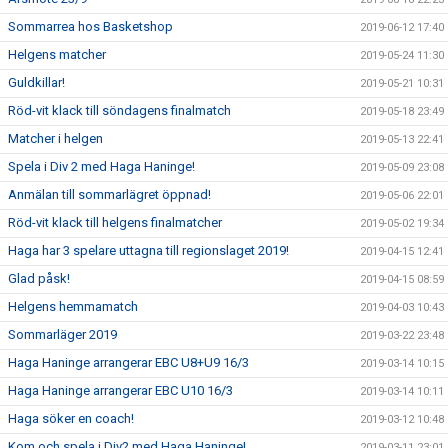
Sommarrea hos Basketshop
2019-06-12 17:40
Helgens matcher
2019-05-24 11:30
Guldkillar!
2019-05-21 10:31
Röd-vit klack till söndagens finalmatch
2019-05-18 23:49
Matcher i helgen
2019-05-13 22:41
Spela i Div 2 med Haga Haninge!
2019-05-09 23:08
Anmälan till sommarlägret öppnad!
2019-05-06 22:01
Röd-vit klack till helgens finalmatcher
2019-05-02 19:34
Haga har 3 spelare uttagna till regionslaget 2019!
2019-04-15 12:41
Glad påsk!
2019-04-15 08:59
Helgens hemmamatch
2019-04-03 10:43
Sommarläger 2019
2019-03-22 23:48
Haga Haninge arrangerar EBC U8+U9 16/3
2019-03-14 10:15
Haga Haninge arrangerar EBC U10 16/3
2019-03-14 10:11
Haga söker en coach!
2019-03-12 10:48
Kom och spela i Div2 med Haga Haninge!
2019-03-11 23:01