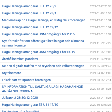
Haga Haninge arrangerar EB U12 20/2
2022-02-17 23:36
Haga Haninge arrangerar EB U12 23/1
2022-01-19 16:58
Medlemskap hos Haga Haninge, en viktig del i föreningen
2021-12-21 10:34
Haga Haninge arrangerar EB U12 12/12
2021-12-07 13:54
Haga Haninge arrangerar USM omgång 2 för PU16
2021-12-01 16:37
Nya föreskrifter om offentliga tillställningar och allmänna
2021-11-29 17:22
sammankomster
Haga Haninge arrangerar USM omgång 1 för HU19
2021-11-25 15:08
Återhållsamhet, pandemi
2021-11-04 21:33
Se den digitala träffen med styrelsen och valberedningen
2021-05-23 21:49
Styrelsemöte
2021-04-16 11:00
Enkelt sätt att sponsra föreningen
2021-03-05 12:14
NY INFORMATION TILL SAMTLIGA LAG I HAGAHANINGE
2020-12-20 11:28
ANGÅENDE CORONA
Julbasket 28-30/12-2020
2020-12-04 15:23
Haga Haninge arrangerar EB U11 17/10
2020-10-13 09:25
Ny styrelse efter årsmötet
2020-10-06 11:52