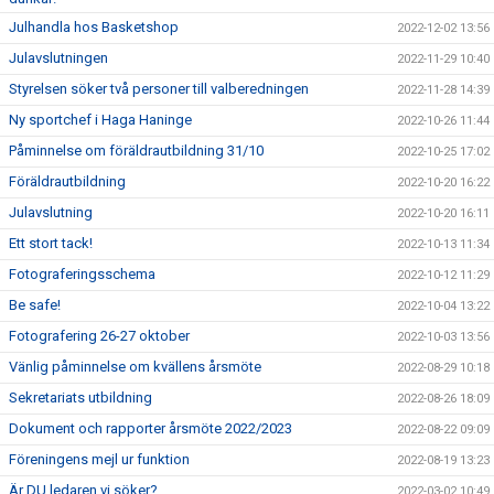
Julhandla hos Basketshop
2022-12-02 13:56
Julavslutningen
2022-11-29 10:40
Styrelsen söker två personer till valberedningen
2022-11-28 14:39
Ny sportchef i Haga Haninge
2022-10-26 11:44
Påminnelse om föräldrautbildning 31/10
2022-10-25 17:02
Föräldrautbildning
2022-10-20 16:22
Julavslutning
2022-10-20 16:11
Ett stort tack!
2022-10-13 11:34
Fotograferingsschema
2022-10-12 11:29
Be safe!
2022-10-04 13:22
Fotografering 26-27 oktober
2022-10-03 13:56
Vänlig påminnelse om kvällens årsmöte
2022-08-29 10:18
Sekretariats utbildning
2022-08-26 18:09
Dokument och rapporter årsmöte 2022/2023
2022-08-22 09:09
Föreningens mejl ur funktion
2022-08-19 13:23
Är DU ledaren vi söker?
2022-03-02 10:49