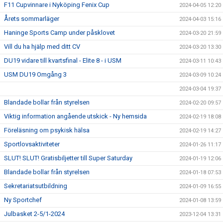
F11 Cupvinnare i Nyköping Fenix Cup
2024-04-05 12:20
Årets sommarläger
2024-04-03 15:16
Haninge Sports Camp under påsklovet
2024-03-20 21:59
Vill du ha hjälp med ditt CV
2024-03-20 13:30
DU19 vidare till kvartsfinal - Elite 8 - i USM
2024-03-11 10:43
USM DU19 Omgång 3
2024-03-09 10:24
2024-03-04 19:37
Blandade bollar från styrelsen
2024-02-20 09:57
Viktig information angående utskick - Ny hemsida
2024-02-19 18:08
Föreläsning om psykisk hälsa
2024-02-19 14:27
Sportlovsaktiviteter
2024-01-26 11:17
SLUT! SLUT! Gratisbiljetter till Super Saturday
2024-01-19 12:06
Blandade bollar från styrelsen
2024-01-18 07:53
Sekretariatsutbildning
2024-01-09 16:55
Ny Sportchef
2024-01-08 13:59
Julbasket 2-5/1-2024
2023-12-04 13:31