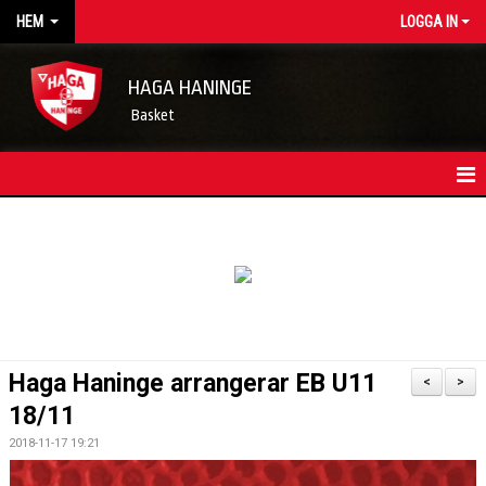
HEM
LOGGA IN
HAGA HANINGE
Basket
HEM
NYHETSARKIV
KONTAKT
FÖRENINGSKALENDER
Haga Haninge arrangerar EB U11
<
>
OM FÖRENINGEN/INFORMATION
18/11
2018-11-17 19:21
LEDARE