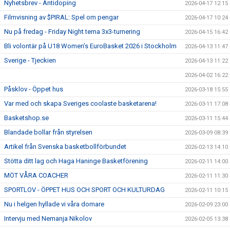
Nyhetsbrev - Antidoping
2026-04-17 12:15
Filmvisning av $PIRAL: Spel om pengar
2026-04-17 10:24
Nu på fredag - Friday Night tema 3x3-turnering
2026-04-15 16:42
Bli volontär på U18 Women’s EuroBasket 2026 i Stockholm
2026-04-13 11:47
Sverige - Tjeckien
2026-04-13 11:22
2026-04-02 16:22
Påsklov - Öppet hus
2026-03-18 15:55
Var med och skapa Sveriges coolaste basketarena!
2026-03-11 17:08
Basketshop.se
2026-03-11 15:44
Blandade bollar från styrelsen
2026-03-09 08:39
Artikel från Svenska basketbollförbundet
2026-02-13 14:10
Stötta ditt lag och Haga Haninge Basketförening
2026-02-11 14:00
MÖT VÅRA COACHER
2026-02-11 11:30
SPORTLOV - ÖPPET HUS OCH SPORT OCH KULTURDAG
2026-02-11 10:15
Nu i helgen hyllade vi våra domare
2026-02-09 23:00
Intervju med Nemanja Nikolov
2026-02-05 13:38