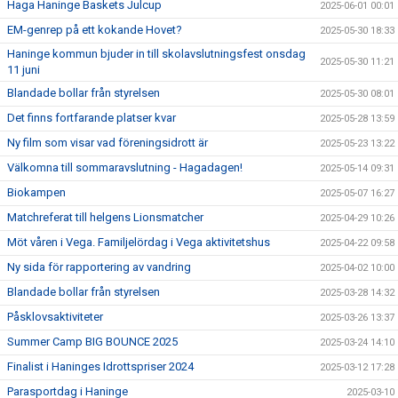
Haga Haninge Baskets Julcup
2025-06-01 00:01
EM-genrep på ett kokande Hovet?
2025-05-30 18:33
Haninge kommun bjuder in till skolavslutningsfest onsdag
2025-05-30 11:21
11 juni
Blandade bollar från styrelsen
2025-05-30 08:01
Det finns fortfarande platser kvar
2025-05-28 13:59
Ny film som visar vad föreningsidrott är
2025-05-23 13:22
Välkomna till sommaravslutning - Hagadagen!
2025-05-14 09:31
Biokampen
2025-05-07 16:27
Matchreferat till helgens Lionsmatcher
2025-04-29 10:26
Möt våren i Vega. Familjelördag i Vega aktivitetshus
2025-04-22 09:58
Ny sida för rapportering av vandring
2025-04-02 10:00
Blandade bollar från styrelsen
2025-03-28 14:32
Påsklovsaktiviteter
2025-03-26 13:37
Summer Camp BIG BOUNCE 2025
2025-03-24 14:10
Finalist i Haninges Idrottspriser 2024
2025-03-12 17:28
Parasportdag i Haninge
2025-03-10