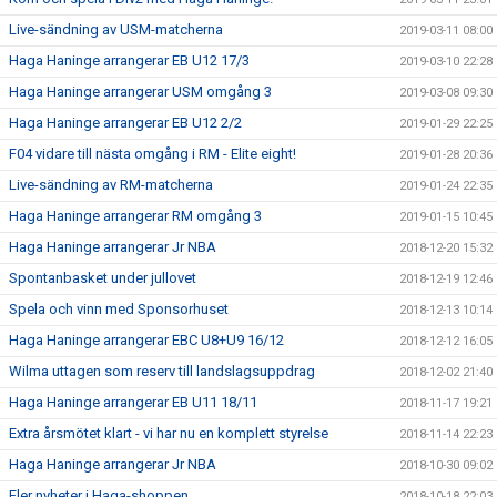
Live-sändning av USM-matcherna
2019-03-11 08:00
Haga Haninge arrangerar EB U12 17/3
2019-03-10 22:28
Haga Haninge arrangerar USM omgång 3
2019-03-08 09:30
Haga Haninge arrangerar EB U12 2/2
2019-01-29 22:25
F04 vidare till nästa omgång i RM - Elite eight!
2019-01-28 20:36
Live-sändning av RM-matcherna
2019-01-24 22:35
Haga Haninge arrangerar RM omgång 3
2019-01-15 10:45
Haga Haninge arrangerar Jr NBA
2018-12-20 15:32
Spontanbasket under jullovet
2018-12-19 12:46
Spela och vinn med Sponsorhuset
2018-12-13 10:14
Haga Haninge arrangerar EBC U8+U9 16/12
2018-12-12 16:05
Wilma uttagen som reserv till landslagsuppdrag
2018-12-02 21:40
Haga Haninge arrangerar EB U11 18/11
2018-11-17 19:21
Extra årsmötet klart - vi har nu en komplett styrelse
2018-11-14 22:23
Haga Haninge arrangerar Jr NBA
2018-10-30 09:02
Fler nyheter i Haga-shoppen
2018-10-18 22:03