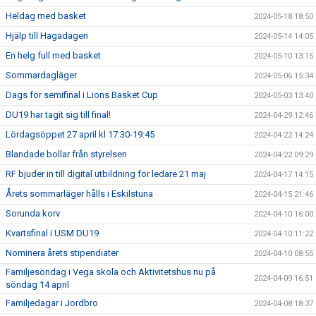
Heldag med basket
2024-05-18 18:50
Hjälp till Hagadagen
2024-05-14 14:05
En helg full med basket
2024-05-10 13:15
Sommardagläger
2024-05-06 15:34
Dags för semifinal i Lions Basket Cup
2024-05-03 13:40
DU19 har tagit sig till final!
2024-04-29 12:46
Lördagsöppet 27 april kl 17:30-19:45
2024-04-22 14:24
Blandade bollar från styrelsen
2024-04-22 09:29
RF bjuder in till digital utbildning för ledare 21 maj
2024-04-17 14:15
Årets sommarläger hålls i Eskilstuna
2024-04-15 21:46
Sorunda korv
2024-04-10 16:00
Kvartsfinal i USM DU19
2024-04-10 11:22
Nominera årets stipendiater
2024-04-10 08:55
Familjesöndag i Vega skola och Aktivitetshus nu på
2024-04-09 16:51
söndag 14 april
Familjedagar i Jordbro
2024-04-08 18:37