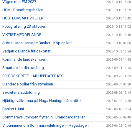
Vägen mot EM 2027
2025-10-19 15:00
USM i Brandbergshallen
2025-10-15 11:39
HÖSTLOVSAKTIVITETER
2025-10-13 13:42
Fotografering 23 oktober
2025-10-13 11:02
VIKTIGT MEDDELANDE
2025-10-10 13:40
Stötta Haga Haninge Basket - Köp en lott
2025-10-10 07:00
Vädjan gällande fritidskortet
2025-10-02 16:24
Kommande landskamper
2025-09-29 14:48
Smartare än din tonåring
2025-09-24 17:13
FRITIDSKORTET HAR UPPDATERATS
2025-09-22 14:29
Blandade bollar från styrelsen
2025-09-01 07:28
Sekretariatsutbildning
2025-08-26 15:14
Hjärtligt välkomna på Haga Haninges årsmöte!
2025-07-02 12:38
Basket i Juni
2025-06-16 18:24
Sommaravslutningen flyttar in i Brandbergshallen
2025-06-06 09:40
Vi påminner om Sommaravslutningen - Hagadagen
2025-06-02 12:16