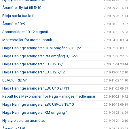
Årsmötet flyttat till 5/10
2020-09-22 16:44
Börja spela basket!
2020-09-08 14:44
Årsmöte 30/9
2020-08-19 19:07
Sommarläger 10-12 augusti
2020-06-18 15:53
Moltenbollar för utomhusbruk
2020-04-08 09:04
Haga Haninge arrangerar USM omgång 2, 8-9/2
2020-02-03 09:01
Haga Haninge arrangerar RM omgång 3, 1-2/2
2020-01-03 22:05
Haga Haninge arrangerar EB U12 19/1
2020-01-01 23:44
Haga Haninge arrangerar EB U12 7/12
2019-12-03 12:10
BLACK FRIDAY
2019-11-29 11:10
Haga Haninge arrangerar EBC U10 24/11
2019-11-22 09:39
Rabatt hos Mekonomen för Haga Haninges medlemmar
2019-10-21 19:42
Haga Haninge arrangerar EBC U8+U9 19/10
2019-10-16 09:19
Haga Haninge arrangerar RM omgång 1
2019-09-26 16:29
Ny styrelse efter årsmötet
2019-09-24 12:10
Årsmöte 23/9
2019-08-18 22:23