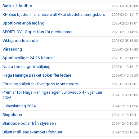
Basket i Jordbro
2025-03-05 10:08
RF-Sisu bjuder in alla ledare till Akut skadehanteringskurs
2025-02-24 11:17
Sportlovet är på ingång
2025-02-20 11:01
SPORTLOV - Öppet Hus för medlemmar
2025-02-10 14:25
Viktigt meddelande
2025-02-05 13:33
Vårsäsong
2025-01-29 17:43
Sportlovsläger 24-26 februari
2025-01-29 14:22
Nästa föreningsförsäljning
2025-01-10 16:17
Haga Haninge Basket söker fler ledare
2025-01-10 09:53
Föreningsbiljetter - Sverige vs Montenegro
2025-01-03 13:01
Premiär för Haga Haninges egen Jullovscup 4 - 5 januari
2024-12-30 15:05
2025
Julavslutning 2024
2024-12-16 11:24
Bingolotter
2024-12-13 15:41
Blandade bollar från styrelsen
2024-12-10 10:33
Biljetter till landskamper i februari
2024-12-03 10:54