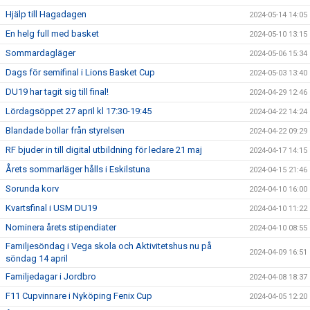
Hjälp till Hagadagen
2024-05-14 14:05
En helg full med basket
2024-05-10 13:15
Sommardagläger
2024-05-06 15:34
Dags för semifinal i Lions Basket Cup
2024-05-03 13:40
DU19 har tagit sig till final!
2024-04-29 12:46
Lördagsöppet 27 april kl 17:30-19:45
2024-04-22 14:24
Blandade bollar från styrelsen
2024-04-22 09:29
RF bjuder in till digital utbildning för ledare 21 maj
2024-04-17 14:15
Årets sommarläger hålls i Eskilstuna
2024-04-15 21:46
Sorunda korv
2024-04-10 16:00
Kvartsfinal i USM DU19
2024-04-10 11:22
Nominera årets stipendiater
2024-04-10 08:55
Familjesöndag i Vega skola och Aktivitetshus nu på
2024-04-09 16:51
söndag 14 april
Familjedagar i Jordbro
2024-04-08 18:37
F11 Cupvinnare i Nyköping Fenix Cup
2024-04-05 12:20