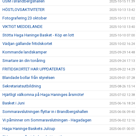
USM i Brandbergshallen
2025-10-15 11:39
HÖSTLOVSAKTIVITETER
2025-10-13 13:42
Fotografering 23 oktober
2025-10-13 11:02
VIKTIGT MEDDELANDE
2025-10-10 13:40
Stötta Haga Haninge Basket - Köp en lott
2025-10-10 07:00
Vädjan gällande fritidskortet
2025-10-02 16:24
Kommande landskamper
2025-09-29 14:48
Smartare än din tonåring
2025-09-24 17:13
FRITIDSKORTET HAR UPPDATERATS
2025-09-22 14:29
Blandade bollar från styrelsen
2025-09-01 07:28
Sekretariatsutbildning
2025-08-26 15:14
Hjärtligt välkomna på Haga Haninges årsmöte!
2025-07-02 12:38
Basket i Juni
2025-06-16 18:24
Sommaravslutningen flyttar in i Brandbergshallen
2025-06-06 09:40
Vi påminner om Sommaravslutningen - Hagadagen
2025-06-02 12:16
Haga Haninge Baskets Julcup
2025-06-01 00:01