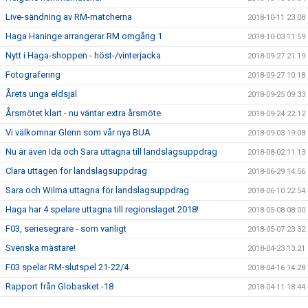
Live-sändning av RM-matcherna
2018-10-11 23:08
Haga Haninge arrangerar RM omgång 1
2018-10-03 11:59
Nytt i Haga-shoppen - höst-/vinterjacka
2018-09-27 21:19
Fotografering
2018-09-27 10:18
Årets unga eldsjäl
2018-09-25 09:33
Årsmötet klart - nu väntar extra årsmöte
2018-09-24 22:12
Vi välkomnar Glenn som vår nya BUA
2018-09-03 19:08
Nu är även Ida och Sara uttagna till landslagsuppdrag
2018-08-02 11:13
Clara uttagen för landslagsuppdrag
2018-06-29 14:56
Sara och Wilma uttagna för landslagsuppdrag
2018-06-10 22:54
Haga har 4 spelare uttagna till regionslaget 2018!
2018-05-08 08:00
F03, seriesegrare - som vanligt
2018-05-07 23:32
Svenska mästare!
2018-04-23 13:21
F03 spelar RM-slutspel 21-22/4
2018-04-16 14:28
Rapport från Globasket -18
2018-04-11 18:44
F05 spelar Globasket i Barcelona
2018-04-03 20:32