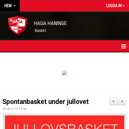
HEM
LOGGA IN
HAGA HANINGE
Basket
HEM
NYHETSARKIV
KONTAKT
FÖRENINGSKALENDER
Spontanbasket under jullovet
<
>
OM FÖRENINGEN/INFORMATION
2018-12-19 12:46
LEDARE