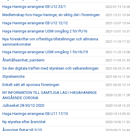
Haga Haninge arrangerar EB U12 23/1
2022-01-19 16:58
Medlemskap hos Haga Haninge, en viktig del i föreningen
2021-12-21 10:34
Haga Haninge arrangerar EB U12 12/12
2021-12-07 13:54
Haga Haninge arrangerar USM omgång 2 för PU16
2021-12-01 16:37
Nya föreskrifter om offentliga tillställningar och allmänna
2021-11-29 17:22
sammankomster
Haga Haninge arrangerar USM omgång 1 för HU19
2021-11-25 15:08
Återhållsamhet, pandemi
2021-11-04 21:33
Se den digitala träffen med styrelsen och valberedningen
2021-05-23 21:49
Styrelsemöte
2021-04-16 11:00
Enkelt sätt att sponsra föreningen
2021-03-05 12:14
NY INFORMATION TILL SAMTLIGA LAG I HAGAHANINGE
2020-12-20 11:28
ANGÅENDE CORONA
Julbasket 28-30/12-2020
2020-12-04 15:23
Haga Haninge arrangerar EB U11 17/10
2020-10-13 09:25
Ny styrelse efter årsmötet
2020-10-06 11:52
Årsmötet flyttat till 5/10
2020-09-22 16:44