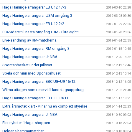
Haga Haninge arrangerar EB U12 17/3
2019-03-10 22:28
Haga Haninge arrangerar USM omgång 3
2019-03-08 09:30
Haga Haninge arrangerar EB U12 2/2
2019-01-29 22:25
F04 vidare till nästa omgång i RM - Elite eight!
2019-01-28 20:36
Live-sändning av RM-matcherna
2019-01-24 22:35
Haga Haninge arrangerar RM omgång 3
2019-01-15 10:45
Haga Haninge arrangerar Jr NBA
2018-12-20 15:32
Spontanbasket under jullovet
2018-12-19 12:46
Spela och vinn med Sponsorhuset
2018-12-13 10:14
Haga Haninge arrangerar EBC U8+U9 16/12
2018-12-12 16:05
Wilma uttagen som reserv till landslagsuppdrag
2018-12-02 21:40
Haga Haninge arrangerar EB U11 18/11
2018-11-17 19:21
Extra årsmötet klart - vi har nu en komplett styrelse
2018-11-14 22:23
Haga Haninge arrangerar Jr NBA
2018-10-30 09:02
Fler nyheter i Haga-shoppen
2018-10-18 22:03
Helgens hemmamatcher
2018-10-18 09:04