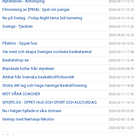
Nyhetsbrev - Antidoping
2026-04-17 12:15
Filmvisning av $PIRAL: Spel om pengar
2026-04-17 10:24
Nu på fredag - Friday Night tema 3x3-turnering
2026-04-15 16:42
Sverige - Tjeckien
2026-04-13 11:22
2026-04-02 16:22
Påsklov - Öppet hus
2026-03-18 15:55
Var med och skapa Sveriges coolaste basketarena!
2026-03-11 17:08
Basketshop.se
2026-03-11 15:44
Blandade bollar från styrelsen
2026-03-09 08:39
Artikel från Svenska basketbollförbundet
2026-02-13 14:10
Stötta ditt lag och Haga Haninge Basketförening
2026-02-11 14:00
MÖT VÅRA COACHER
2026-02-11 11:30
SPORTLOV - ÖPPET HUS OCH SPORT OCH KULTURDAG
2026-02-11 10:15
Nu i helgen hyllade vi våra domare
2026-02-09 23:00
Intervju med Nemanja Nikolov
2026-02-05 13:38
2026-02-02 12:21