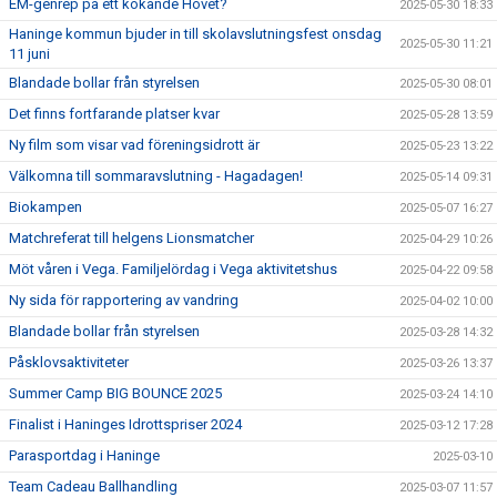
EM-genrep på ett kokande Hovet?
2025-05-30 18:33
Haninge kommun bjuder in till skolavslutningsfest onsdag
2025-05-30 11:21
11 juni
Blandade bollar från styrelsen
2025-05-30 08:01
Det finns fortfarande platser kvar
2025-05-28 13:59
Ny film som visar vad föreningsidrott är
2025-05-23 13:22
Välkomna till sommaravslutning - Hagadagen!
2025-05-14 09:31
Biokampen
2025-05-07 16:27
Matchreferat till helgens Lionsmatcher
2025-04-29 10:26
Möt våren i Vega. Familjelördag i Vega aktivitetshus
2025-04-22 09:58
Ny sida för rapportering av vandring
2025-04-02 10:00
Blandade bollar från styrelsen
2025-03-28 14:32
Påsklovsaktiviteter
2025-03-26 13:37
Summer Camp BIG BOUNCE 2025
2025-03-24 14:10
Finalist i Haninges Idrottspriser 2024
2025-03-12 17:28
Parasportdag i Haninge
2025-03-10
Team Cadeau Ballhandling
2025-03-07 11:57