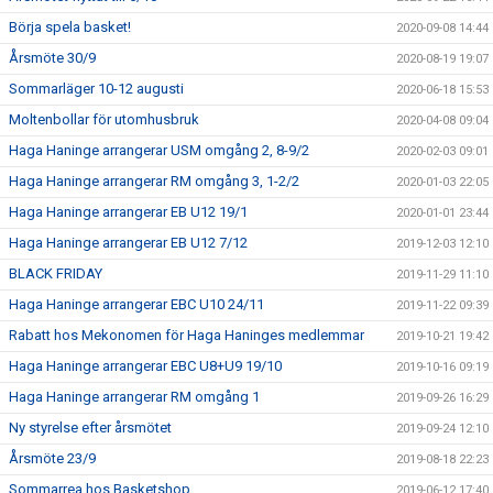
Börja spela basket!
2020-09-08 14:44
Årsmöte 30/9
2020-08-19 19:07
Sommarläger 10-12 augusti
2020-06-18 15:53
Moltenbollar för utomhusbruk
2020-04-08 09:04
Haga Haninge arrangerar USM omgång 2, 8-9/2
2020-02-03 09:01
Haga Haninge arrangerar RM omgång 3, 1-2/2
2020-01-03 22:05
Haga Haninge arrangerar EB U12 19/1
2020-01-01 23:44
Haga Haninge arrangerar EB U12 7/12
2019-12-03 12:10
BLACK FRIDAY
2019-11-29 11:10
Haga Haninge arrangerar EBC U10 24/11
2019-11-22 09:39
Rabatt hos Mekonomen för Haga Haninges medlemmar
2019-10-21 19:42
Haga Haninge arrangerar EBC U8+U9 19/10
2019-10-16 09:19
Haga Haninge arrangerar RM omgång 1
2019-09-26 16:29
Ny styrelse efter årsmötet
2019-09-24 12:10
Årsmöte 23/9
2019-08-18 22:23
Sommarrea hos Basketshop
2019-06-12 17:40