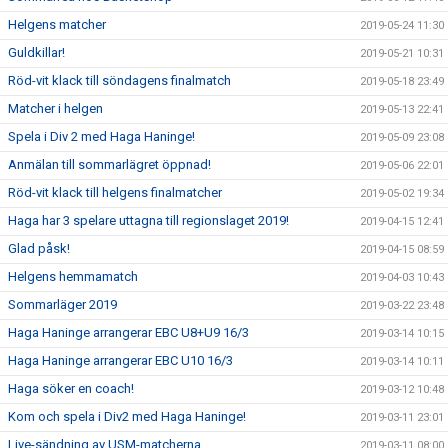
Helgens matcher
2019-05-24 11:30
Guldkillar!
2019-05-21 10:31
Röd-vit klack till söndagens finalmatch
2019-05-18 23:49
Matcher i helgen
2019-05-13 22:41
Spela i Div 2 med Haga Haninge!
2019-05-09 23:08
Anmälan till sommarlägret öppnad!
2019-05-06 22:01
Röd-vit klack till helgens finalmatcher
2019-05-02 19:34
Haga har 3 spelare uttagna till regionslaget 2019!
2019-04-15 12:41
Glad påsk!
2019-04-15 08:59
Helgens hemmamatch
2019-04-03 10:43
Sommarläger 2019
2019-03-22 23:48
Haga Haninge arrangerar EBC U8+U9 16/3
2019-03-14 10:15
Haga Haninge arrangerar EBC U10 16/3
2019-03-14 10:11
Haga söker en coach!
2019-03-12 10:48
Kom och spela i Div2 med Haga Haninge!
2019-03-11 23:01
Live-sändning av USM-matcherna
2019-03-11 08:00