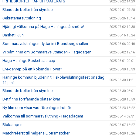
FRITIDSKORTET HAR UPPDATERATS
2025-09-22 14:29
Blandade bollar från styrelsen
2025-09-01 07:28
Sekretariatsutbildning
2025-08-26 15:14
Hjärtligt välkomna på Haga Haninges årsmöte!
2025-07-02 12:38
Basket i Juni
2025-06-16 18:24
Sommaravslutningen flyttar in i Brandbergshallen
2025-06-06 09:40
Vi påminner om Sommaravslutningen - Hagadagen
2025-06-02 12:16
Haga Haninge Baskets Julcup
2025-06-01 00:01
EM-genrep på ett kokande Hovet?
2025-05-30 18:33
Haninge kommun bjuder in till skolavslutningsfest onsdag
2025-05-30 11:21
11 juni
Blandade bollar från styrelsen
2025-05-30 08:01
Det finns fortfarande platser kvar
2025-05-28 13:59
Ny film som visar vad föreningsidrott är
2025-05-23 13:22
Välkomna till sommaravslutning - Hagadagen!
2025-05-14 09:31
Biokampen
2025-05-07 16:27
Matchreferat till helgens Lionsmatcher
2025-04-29 10:26