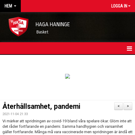
HEM
LOGGA IN
HAGA HANINGE
Basket
HEM
NYHETSARKIV
KONTAKT
FÖRENINGSKALENDER
Återhållsamhet, pandemi
<
>
OM FÖRENINGEN/INFORMATION
2021-11-04 21:33
Vi märker att spridningen av covid-19 bland våra spelare ökar. Glöm inte att
LEDARE
det råder fortfarande en pandemi. Samma handhygien och varsamhet
gäller fortfarande. Många må vara vaccinerade men spridningen är ändå ett