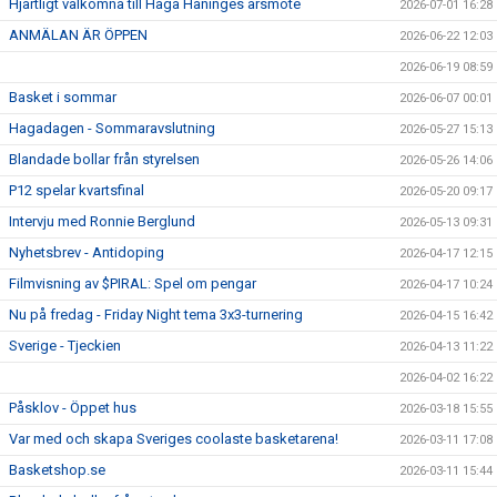
Hjärtligt välkomna till Haga Haninges årsmöte
2026-07-01 16:28
ANMÄLAN ÄR ÖPPEN
2026-06-22 12:03
2026-06-19 08:59
Basket i sommar
2026-06-07 00:01
Hagadagen - Sommaravslutning
2026-05-27 15:13
Blandade bollar från styrelsen
2026-05-26 14:06
P12 spelar kvartsfinal
2026-05-20 09:17
Intervju med Ronnie Berglund
2026-05-13 09:31
Nyhetsbrev - Antidoping
2026-04-17 12:15
Filmvisning av $PIRAL: Spel om pengar
2026-04-17 10:24
Nu på fredag - Friday Night tema 3x3-turnering
2026-04-15 16:42
Sverige - Tjeckien
2026-04-13 11:22
2026-04-02 16:22
Påsklov - Öppet hus
2026-03-18 15:55
Var med och skapa Sveriges coolaste basketarena!
2026-03-11 17:08
Basketshop.se
2026-03-11 15:44