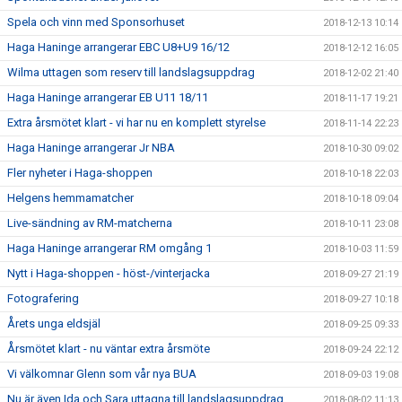
Spela och vinn med Sponsorhuset
2018-12-13 10:14
Haga Haninge arrangerar EBC U8+U9 16/12
2018-12-12 16:05
Wilma uttagen som reserv till landslagsuppdrag
2018-12-02 21:40
Haga Haninge arrangerar EB U11 18/11
2018-11-17 19:21
Extra årsmötet klart - vi har nu en komplett styrelse
2018-11-14 22:23
Haga Haninge arrangerar Jr NBA
2018-10-30 09:02
Fler nyheter i Haga-shoppen
2018-10-18 22:03
Helgens hemmamatcher
2018-10-18 09:04
Live-sändning av RM-matcherna
2018-10-11 23:08
Haga Haninge arrangerar RM omgång 1
2018-10-03 11:59
Nytt i Haga-shoppen - höst-/vinterjacka
2018-09-27 21:19
Fotografering
2018-09-27 10:18
Årets unga eldsjäl
2018-09-25 09:33
Årsmötet klart - nu väntar extra årsmöte
2018-09-24 22:12
Vi välkomnar Glenn som vår nya BUA
2018-09-03 19:08
Nu är även Ida och Sara uttagna till landslagsuppdrag
2018-08-02 11:13