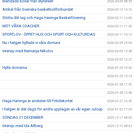
Blandade bollar från styrelsen
2026-03-09 08:39
Artikel från Svenska basketbollförbundet
2026-02-13 14:10
Stötta ditt lag och Haga Haninge Basketförening
2026-02-11 14:00
MÖT VÅRA COACHER
2026-02-11 11:30
SPORTLOV - ÖPPET HUS OCH SPORT OCH KULTURDAG
2026-02-11 10:15
Nu i helgen hyllade vi våra domare
2026-02-09 23:00
Intervju med Nemanja Nikolov
2026-02-05 13:38
2026-02-02 12:21
Hylla domarna
2026-01-29 14:00
2026-01-29 13:14
2026-01-28 17:50
2026-01-28 15:48
Haga Haninge är ansluten till Fritidskortet
2026-01-27 16:30
I helgen är det dags för andra upplagan av vår egen Julcup
2026-01-02 17:09
SÖNDAG 21 DECEMBER
2025-12-17 08:00
Intervju med Ida Allberg
2025-12-15 08:42