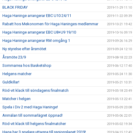
BLACK FRIDAY
2019-11-29 11:10
Haga Haninge arrangerar EBC U10 24/11
2019-11-22 09:39
Rabatt hos Mekonomen för Haga Haninges medlemmar
2019-10-21 19:42
Haga Haninge arrangerar EBC U8+U9 19/10
2019-10-16 09:19
Haga Haninge arrangerar RM omgång 1
2019-09-26 16:29
Ny styrelse efter årsmötet
2019-09-24 12:10
Årsmöte 23/9
2019-08-18 22:23
Sommarrea hos Basketshop
2019-06-12 17:40
Helgens matcher
2019-05-24 11:30
Guldkillar!
2019-05-21 10:31
Röd-vit klack till söndagens finalmatch
2019-05-18 23:49
Matcher i helgen
2019-05-13 22:41
Spela i Div 2 med Haga Haninge!
2019-05-09 23:08
Anmälan till sommarlägret öppnad!
2019-05-06 22:01
Röd-vit klack till helgens finalmatcher
2019-05-02 19:34
Haga har 3 spelare uttagna till regionslaget 2019!
2019-04-15 12:41