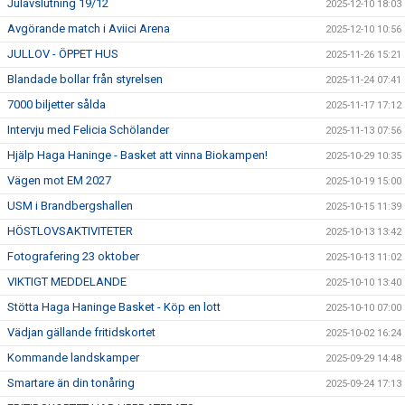
Julavslutning 19/12
2025-12-10 18:03
Avgörande match i Aviici Arena
2025-12-10 10:56
JULLOV - ÖPPET HUS
2025-11-26 15:21
Blandade bollar från styrelsen
2025-11-24 07:41
7000 biljetter sålda
2025-11-17 17:12
Intervju med Felicia Schölander
2025-11-13 07:56
Hjälp Haga Haninge - Basket att vinna Biokampen!
2025-10-29 10:35
Vägen mot EM 2027
2025-10-19 15:00
USM i Brandbergshallen
2025-10-15 11:39
HÖSTLOVSAKTIVITETER
2025-10-13 13:42
Fotografering 23 oktober
2025-10-13 11:02
VIKTIGT MEDDELANDE
2025-10-10 13:40
Stötta Haga Haninge Basket - Köp en lott
2025-10-10 07:00
Vädjan gällande fritidskortet
2025-10-02 16:24
Kommande landskamper
2025-09-29 14:48
Smartare än din tonåring
2025-09-24 17:13