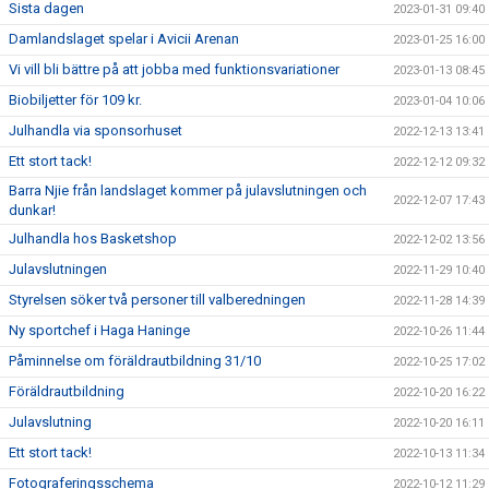
Sista dagen
2023-01-31 09:40
Damlandslaget spelar i Avicii Arenan
2023-01-25 16:00
Vi vill bli bättre på att jobba med funktionsvariationer
2023-01-13 08:45
Biobiljetter för 109 kr.
2023-01-04 10:06
Julhandla via sponsorhuset
2022-12-13 13:41
Ett stort tack!
2022-12-12 09:32
Barra Njie från landslaget kommer på julavslutningen och
2022-12-07 17:43
dunkar!
Julhandla hos Basketshop
2022-12-02 13:56
Julavslutningen
2022-11-29 10:40
Styrelsen söker två personer till valberedningen
2022-11-28 14:39
Ny sportchef i Haga Haninge
2022-10-26 11:44
Påminnelse om föräldrautbildning 31/10
2022-10-25 17:02
Föräldrautbildning
2022-10-20 16:22
Julavslutning
2022-10-20 16:11
Ett stort tack!
2022-10-13 11:34
Fotograferingsschema
2022-10-12 11:29