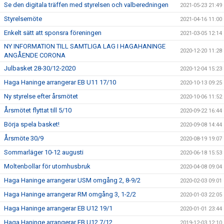
Se den digitala träffen med styrelsen och valberedningen
2021-05-23 21:49
Styrelsemöte
2021-04-16 11:00
Enkelt sätt att sponsra föreningen
2021-03-05 12:14
NY INFORMATION TILL SAMTLIGA LAG I HAGAHANINGE
2020-12-20 11:28
ANGÅENDE CORONA
Julbasket 28-30/12-2020
2020-12-04 15:23
Haga Haninge arrangerar EB U11 17/10
2020-10-13 09:25
Ny styrelse efter årsmötet
2020-10-06 11:52
Årsmötet flyttat till 5/10
2020-09-22 16:44
Börja spela basket!
2020-09-08 14:44
Årsmöte 30/9
2020-08-19 19:07
Sommarläger 10-12 augusti
2020-06-18 15:53
Moltenbollar för utomhusbruk
2020-04-08 09:04
Haga Haninge arrangerar USM omgång 2, 8-9/2
2020-02-03 09:01
Haga Haninge arrangerar RM omgång 3, 1-2/2
2020-01-03 22:05
Haga Haninge arrangerar EB U12 19/1
2020-01-01 23:44
Haga Haninge arrangerar EB U12 7/12
2019-12-03 12:10