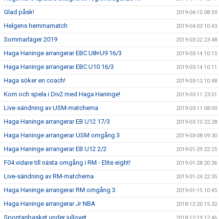
Glad påsk!
2019-04-15 08:59
Helgens hemmamatch
2019-04-03 10:43
Sommarläger 2019
2019-03-22 23:48
Haga Haninge arrangerar EBC U8+U9 16/3
2019-03-14 10:15
Haga Haninge arrangerar EBC U10 16/3
2019-03-14 10:11
Haga söker en coach!
2019-03-12 10:48
Kom och spela i Div2 med Haga Haninge!
2019-03-11 23:01
Live-sändning av USM-matcherna
2019-03-11 08:00
Haga Haninge arrangerar EB U12 17/3
2019-03-10 22:28
Haga Haninge arrangerar USM omgång 3
2019-03-08 09:30
Haga Haninge arrangerar EB U12 2/2
2019-01-29 22:25
F04 vidare till nästa omgång i RM - Elite eight!
2019-01-28 20:36
Live-sändning av RM-matcherna
2019-01-24 22:35
Haga Haninge arrangerar RM omgång 3
2019-01-15 10:45
Haga Haninge arrangerar Jr NBA
2018-12-20 15:32
Spontanbasket under jullovet
2018-12-19 12:46