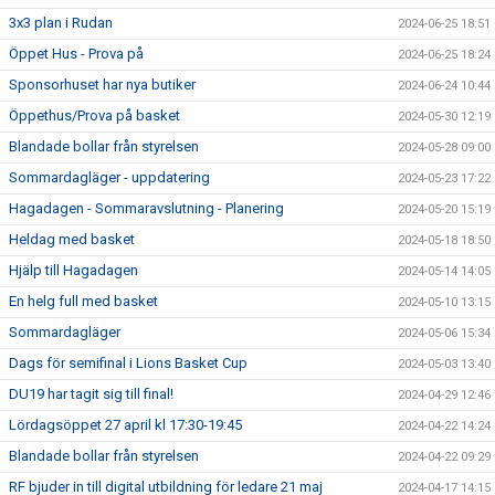
3x3 plan i Rudan
2024-06-25 18:51
Öppet Hus - Prova på
2024-06-25 18:24
Sponsorhuset har nya butiker
2024-06-24 10:44
Öppethus/Prova på basket
2024-05-30 12:19
Blandade bollar från styrelsen
2024-05-28 09:00
Sommardagläger - uppdatering
2024-05-23 17:22
Hagadagen - Sommaravslutning - Planering
2024-05-20 15:19
Heldag med basket
2024-05-18 18:50
Hjälp till Hagadagen
2024-05-14 14:05
En helg full med basket
2024-05-10 13:15
Sommardagläger
2024-05-06 15:34
Dags för semifinal i Lions Basket Cup
2024-05-03 13:40
DU19 har tagit sig till final!
2024-04-29 12:46
Lördagsöppet 27 april kl 17:30-19:45
2024-04-22 14:24
Blandade bollar från styrelsen
2024-04-22 09:29
RF bjuder in till digital utbildning för ledare 21 maj
2024-04-17 14:15