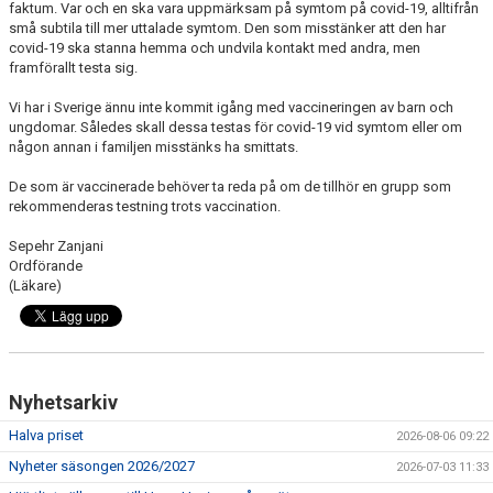
faktum. Var och en ska vara uppmärksam på symtom på covid-19, alltifrån
FÖRENINGSFÖRSÄLJNING
små subtila till mer uttalade symtom. Den som misstänker att den har
covid-19 ska stanna hemma och undvila kontakt med andra, men
HAGA-SHOPPEN
framförallt testa sig.
Vi har i Sverige ännu inte kommit igång med vaccineringen av barn och
BILDGALLERI
ungdomar. Således skall dessa testas för covid-19 vid symtom eller om
någon annan i familjen misstänks ha smittats.
TIDSLINJE
De som är vaccinerade behöver ta reda på om de tillhör en grupp som
rekommenderas testning trots vaccination.
Sepehr Zanjani
Ordförande
(Läkare)
Nyhetsarkiv
Halva priset
2026-08-06 09:22
Nyheter säsongen 2026/2027
2026-07-03 11:33