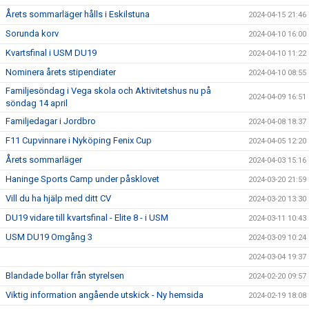
Årets sommarläger hålls i Eskilstuna
2024-04-15 21:46
Sorunda korv
2024-04-10 16:00
Kvartsfinal i USM DU19
2024-04-10 11:22
Nominera årets stipendiater
2024-04-10 08:55
Familjesöndag i Vega skola och Aktivitetshus nu på
2024-04-09 16:51
söndag 14 april
Familjedagar i Jordbro
2024-04-08 18:37
F11 Cupvinnare i Nyköping Fenix Cup
2024-04-05 12:20
Årets sommarläger
2024-04-03 15:16
Haninge Sports Camp under påsklovet
2024-03-20 21:59
Vill du ha hjälp med ditt CV
2024-03-20 13:30
DU19 vidare till kvartsfinal - Elite 8 - i USM
2024-03-11 10:43
USM DU19 Omgång 3
2024-03-09 10:24
2024-03-04 19:37
Blandade bollar från styrelsen
2024-02-20 09:57
Viktig information angående utskick - Ny hemsida
2024-02-19 18:08